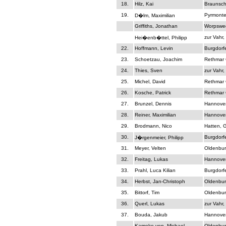
18.
Hilz, Kai
Braunsch
19.
Pyrmont
D�lm, Maximilian
Griffiths, Jonathan
Worpswe
zur Vahr,
Hei�enb�ttel, Philipp
22.
Hoffmann, Levin
Burgdorf
23.
Schoetzau, Joachim
Rethmar 
24.
Thies, Sven
zur Vahr,
25.
Michel, David
Rethmar 
26.
Kosche, Patrick
Rethmar 
27.
Brunzel, Dennis
Hannove
28.
Reiner, Maximilian
Hannove
29.
Brodmann, Nico
Hatten, 
30.
Burgdorf
J�rgenmeier, Philipp
31.
Meyer, Velten
Oldenbur
32.
Freitag, Lukas
Hannove
33.
Prahl, Luca Kilian
Burgdorf
34.
Herbst, Jan-Christoph
Oldenbur
35.
Bittorf, Tim
Oldenbur
36.
Querl, Lukas
zur Vahr,
37.
Bouda, Jakub
Hannove
Kameke von, Michael
Oldenbur