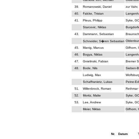
39.
Romanowski, Daniel
zur Vahr,
40.
Falcke, Tristan
Langenh
41.
Pleus, Philipp
Syke, G
Starcevic, Niklas
Burgdorf
43.
Dammann, Sebastian
Braunsch
Oldenbur
Schneider, S�ren Sebastian
45.
Manig, Marcus
Gifhorn,
46.
Bogya, Niklas
Langenh
47.
Gnielinski, Fabian
Bremer S
48.
Bode, Nils
Sieben-B
Ludwig, Max
Wolfsbur
Schaffranietz, Lukas
Peine-Ed
51.
Willenbrock, Roman
Rethmar 
52.
Moritz, Malte
Syke, G
53.
Lee, Andrew
Syke, G
Meier, Niklas
Gifhorn,
Nr.
Datum