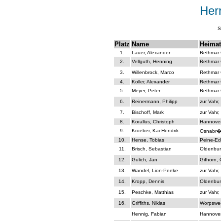
Her
S
Platz
Name
Heimat
1.
Lauer, Alexander
Rethmar 
2.
Vellguth, Henning
Rethmar 
3.
Willenbrock, Marco
Rethmar 
4.
Koller, Alexander
Rethmar 
5.
Meyer, Peter
Rethmar 
6.
Reinermann, Philipp
zur Vahr,
7.
Bischoff, Mark
zur Vahr,
8.
Korallus, Christoph
Hannove
9.
Kroeber, Kai-Hendrik
Osnabr�
10.
Hense, Tobias
Peine-Ed
11.
Brisch, Sebastian
Oldenbur
12.
Gulich, Jan
Gifhorn,
13.
Wandel, Lion-Peeke
zur Vahr,
14.
Kropp, Dennis
Oldenbur
15.
Peschke, Matthias
zur Vahr,
16.
Griffiths, Niklas
Worpswe
Hennig, Fabian
Hannove