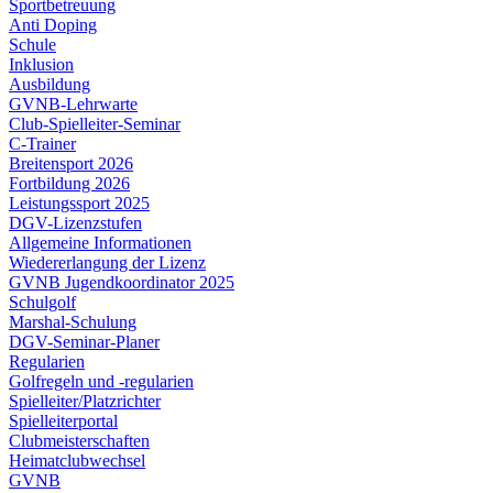
Sportbetreuung
Anti Doping
Schule
Inklusion
Ausbildung
GVNB-Lehrwarte
Club-Spielleiter-Seminar
C-Trainer
Breitensport 2026
Fortbildung 2026
Leistungssport 2025
DGV-Lizenzstufen
Allgemeine Informationen
Wiedererlangung der Lizenz
GVNB Jugendkoordinator 2025
Schulgolf
Marshal-Schulung
DGV-Seminar-Planer
Regularien
Golfregeln und -regularien
Spielleiter/Platzrichter
Spielleiterportal
Clubmeisterschaften
Heimatclubwechsel
GVNB