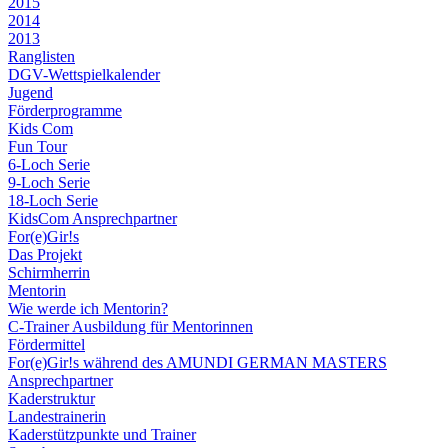
2015
2014
2013
Ranglisten
DGV-Wettspielkalender
Jugend
Förderprogramme
Kids Com
Fun Tour
6-Loch Serie
9-Loch Serie
18-Loch Serie
KidsCom Ansprechpartner
For(e)Gir!s
Das Projekt
Schirmherrin
Mentorin
Wie werde ich Mentorin?
C-Trainer Ausbildung für Mentorinnen
Fördermittel
For(e)Gir!s während des AMUNDI GERMAN MASTERS
Ansprechpartner
Kaderstruktur
Landestrainerin
Kaderstützpunkte und Trainer