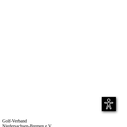
Golf-Verband
Niedersachsen-Bremen e.V.