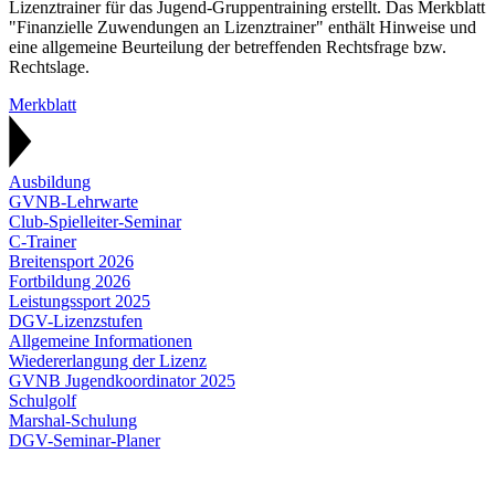
Lizenztrainer für das Jugend-Gruppentraining erstellt. Das Merkblatt
"Finanzielle Zuwendungen an Lizenztrainer" enthält Hinweise und
eine allgemeine Beurteilung der betreffenden Rechtsfrage bzw.
Rechtslage.
Merkblatt
Ausbildung
GVNB-Lehrwarte
Club-Spielleiter-Seminar
C-Trainer
Breitensport 2026
Fortbildung 2026
Leistungssport 2025
DGV-Lizenzstufen
Allgemeine Informationen
Wiedererlangung der Lizenz
GVNB Jugendkoordinator 2025
Schulgolf
Marshal-Schulung
DGV-Seminar-Planer