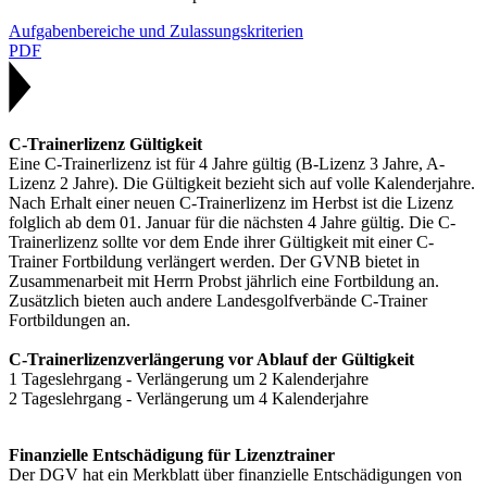
Aufgabenbereiche und Zulassungskriterien
PDF
C-Trainerlizenz Gültigkeit
Eine C-Trainerlizenz ist für 4 Jahre gültig (B-Lizenz 3 Jahre, A-
Lizenz 2 Jahre). Die Gültigkeit bezieht sich auf volle Kalenderjahre.
Nach Erhalt einer neuen C-Trainerlizenz im Herbst ist die Lizenz
folglich ab dem 01. Januar für die nächsten 4 Jahre gültig. Die C-
Trainerlizenz sollte vor dem Ende ihrer Gültigkeit mit einer C-
Trainer Fortbildung verlängert werden. Der GVNB bietet in
Zusammenarbeit mit Herrn Probst jährlich eine Fortbildung an.
Zusätzlich bieten auch andere Landesgolfverbände C-Trainer
Fortbildungen an.
C-Trainerlizenzverlängerung vor Ablauf der Gültigkeit
1 Tageslehrgang - Verlängerung um 2 Kalenderjahre
2 Tageslehrgang - Verlängerung um 4 Kalenderjahre
Finanzielle Entschädigung für Lizenztrainer
Der DGV hat ein Merkblatt über finanzielle Entschädigungen von