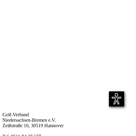
Golf-Verband
Niedersachsen-Bremen e.V.
Zeißstraße 10, 30519 Hannover