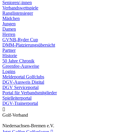
Senioren/-innen
Verbandswettspiele
Ranglistensieger
Mädchen
Jungen
Damen
Herren
GVNB-Ryder Cup
DMM-Platzierungsübersicht
Partner
Historie
50 Jahre Chronik
Greenfee-Ausweise
Logins
Meldeportal Golfclubs
DGV-Ausweis Digital
DGV Serviceportal
Portal für Verbandsmitglieder
Spielleiterportal
DGV-Trainerportal

Golf-Verband
Niedersachsen-Bremen e.V.
Jetzt-Golfen
Golfanlagen
