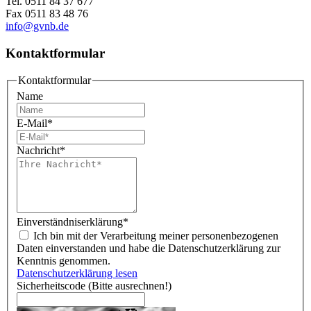
Tel. 0511 84 37 677
Fax 0511 83 48 76
info@gvnb.de
Kontaktformular
Kontaktformular
Name
E-Mail
*
Nachricht
*
Einverständniserklärung
*
Ich bin mit der Verarbeitung meiner personenbezogenen
Daten einverstanden und habe die Datenschutzerklärung zur
Kenntnis genommen.
Datenschutzerklärung lesen
Sicherheitscode (Bitte ausrechnen!)