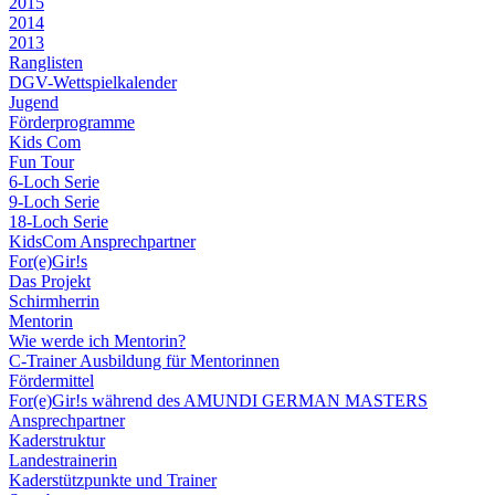
2015
2014
2013
Ranglisten
DGV-Wettspielkalender
Jugend
Förderprogramme
Kids Com
Fun Tour
6-Loch Serie
9-Loch Serie
18-Loch Serie
KidsCom Ansprechpartner
For(e)Gir!s
Das Projekt
Schirmherrin
Mentorin
Wie werde ich Mentorin?
C-Trainer Ausbildung für Mentorinnen
Fördermittel
For(e)Gir!s während des AMUNDI GERMAN MASTERS
Ansprechpartner
Kaderstruktur
Landestrainerin
Kaderstützpunkte und Trainer