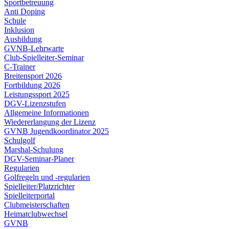
Sportbetreuung
Anti Doping
Schule
Inklusion
Ausbildung
GVNB-Lehrwarte
Club-Spielleiter-Seminar
C-Trainer
Breitensport 2026
Fortbildung 2026
Leistungssport 2025
DGV-Lizenzstufen
Allgemeine Informationen
Wiedererlangung der Lizenz
GVNB Jugendkoordinator 2025
Schulgolf
Marshal-Schulung
DGV-Seminar-Planer
Regularien
Golfregeln und -regularien
Spielleiter/Platzrichter
Spielleiterportal
Clubmeisterschaften
Heimatclubwechsel
GVNB