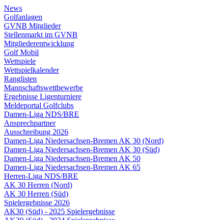
News
Golfanlagen
GVNB Mitglieder
Stellenmarkt im GVNB
Mitgliederentwicklung
Golf Mobil
Wettspiele
Wettspielkalender
Ranglisten
Mannschaftswettbewerbe
Ergebnisse Ligenturniere
Meldeportal Golfclubs
Damen-Liga NDS/BRE
Ansprechpartner
Ausschreibung 2026
Damen-Liga Niedersachsen-Bremen AK 30 (Nord)
Damen-Liga Niedersachsen-Bremen AK 30 (Süd)
Damen-Liga Niedersachsen-Bremen AK 50
Damen-Liga Niedersachsen-Bremen AK 65
Herren-Liga NDS/BRE
AK 30 Herren (Nord)
AK 30 Herren (Süd)
Spielergebnisse 2026
AK30 (Süd) - 2025 Spielergebnisse