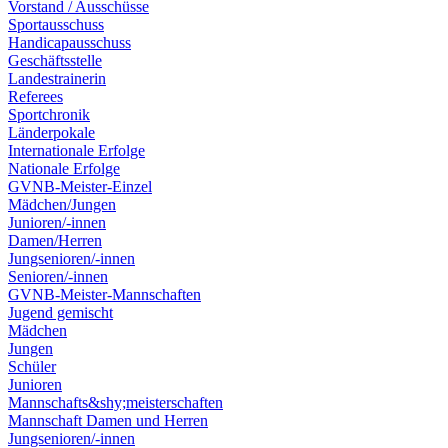
Vorstand / Ausschüsse
Sportausschuss
Handicapausschuss
Geschäftsstelle
Landestrainerin
Referees
Sportchronik
Länderpokale
Internationale Erfolge
Nationale Erfolge
GVNB-Meister-Einzel
Mädchen/Jungen
Junioren/-innen
Damen/Herren
Jungsenioren/-innen
Senioren/-innen
GVNB-Meister-Mannschaften
Jugend gemischt
Mädchen
Jungen
Schüler
Junioren
Mannschafts&shy;meisterschaften
Mannschaft Damen und Herren
Jungsenioren/-innen