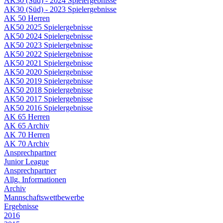
AK30 (Süd) - 2024 Spielergebnisse
AK30 (Süd) - 2023 Spielergebnisse
AK 50 Herren
AK50 2025 Spielergebnisse
AK50 2024 Spielergebnisse
AK50 2023 Spielergebnisse
AK50 2022 Spielergebnisse
AK50 2021 Spielergebnisse
AK50 2020 Spielergebnisse
AK50 2019 Spielergebnisse
AK50 2018 Spielergebnisse
AK50 2017 Spielergebnisse
AK50 2016 Spielergebnisse
AK 65 Herren
AK 65 Archiv
AK 70 Herren
AK 70 Archiv
Ansprechpartner
Junior League
Ansprechpartner
Allg. Informationen
Archiv
Mannschaftswettbewerbe
Ergebnisse
2016