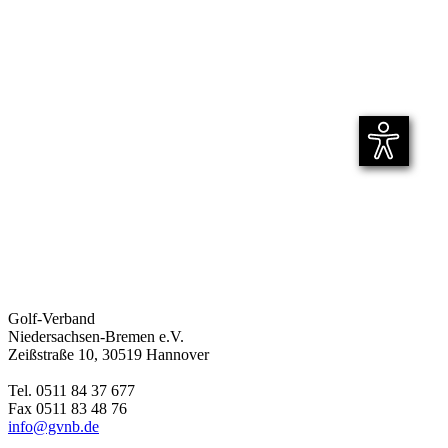
Golf-Verband
Niedersachsen-Bremen e.V.
Zeißstraße 10, 30519 Hannover
Tel. 0511 84 37 677
Fax 0511 83 48 76
info@gvnb.de