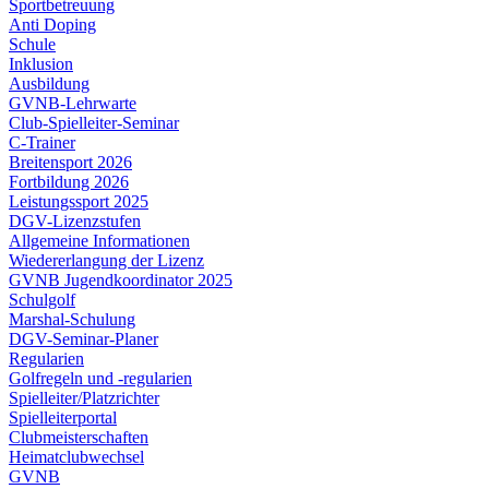
Sportbetreuung
Anti Doping
Schule
Inklusion
Ausbildung
GVNB-Lehrwarte
Club-Spielleiter-Seminar
C-Trainer
Breitensport 2026
Fortbildung 2026
Leistungssport 2025
DGV-Lizenzstufen
Allgemeine Informationen
Wiedererlangung der Lizenz
GVNB Jugendkoordinator 2025
Schulgolf
Marshal-Schulung
DGV-Seminar-Planer
Regularien
Golfregeln und -regularien
Spielleiter/Platzrichter
Spielleiterportal
Clubmeisterschaften
Heimatclubwechsel
GVNB