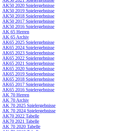
AK50 2021 Spielergebnisse
AK50 2020 Spielergebnisse
AK50 2019 Spielergebnisse
AK50 2018 Spielergebnisse
AK50 2017 Spielergebnisse
AK50 2016 Spielergebnisse
AK 65 Herren
AK 65 Archiv
AK65 2025 Spielergebnisse
AK65 2024 Spielergebnisse
AK65 2023 Spielergebnisse
AK65 2022 Spielergebnisse
AK65 2021 Spielergebnisse
AK65 2020 Spielergebnisse
AK65 2019 Spielergebnisse
AK65 2018 Spielergebnisse
AK65 2017 Spielergebnisse
AK65 2016 Spielergebnisse
AK 70 Herren
AK 70 Archiv
AK 70 2025 Spielergebnisse
AK 70 2024 Spielergebnisse
AK70 2022 Tabelle
AK70 2021 Tabelle
AK 70 2020 Tabelle