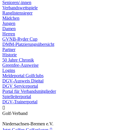
Senioren/-innen
Verbandswettspiele
Ranglistensieger
Mädchen
Jungen
Damen
Herren
GVNB-Ryder Cup
DMM-Platzierungsübersicht
Partner
Historie
50 Jahre Chronik
Greenfee-Ausweise
Logins
Meldeportal Golfclubs
DGV-Ausweis Digital
DGV Serviceportal
Portal für Verbandsmitglieder
Spielleiterportal
DGV-Trainerportal

Golf-Verband
Niedersachsen-Bremen e.V.
Jetzt-Golfen
Golfanlagen
