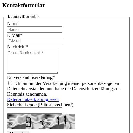
Kontaktformular
Kontaktformular
Name
E-Mail
*
Nachricht
*
Einverständniserklärung
*
Ich bin mit der Verarbeitung meiner personenbezogenen
Daten einverstanden und habe die Datenschutzerklärung zur
Kenntnis genommen.
Datenschutzerklärung lesen
Sicherheitscode (Bitte ausrechnen!)