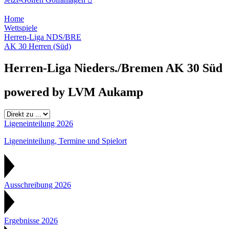
Home
Wettspiele
Herren-Liga NDS/BRE
AK 30 Herren (Süd)
Herren-Liga Nieders./Bremen AK 30 Süd
powered by LVM Aukamp
Ligeneinteilung 2026
Ligeneinteilung, Termine und Spielort
Ausschreibung 2026
Ergebnisse 2026