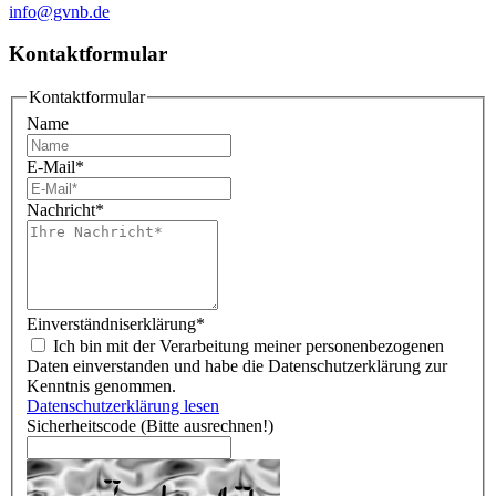
info@gvnb.de
Kontaktformular
Kontaktformular
Name
E-Mail
*
Nachricht
*
Einverständniserklärung
*
Ich bin mit der Verarbeitung meiner personenbezogenen
Daten einverstanden und habe die Datenschutzerklärung zur
Kenntnis genommen.
Datenschutzerklärung lesen
Sicherheitscode (Bitte ausrechnen!)