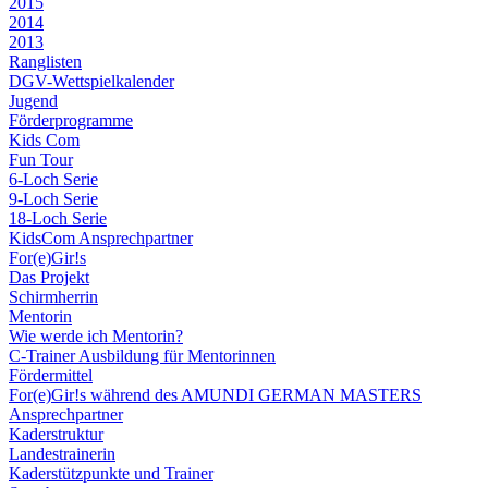
2015
2014
2013
Ranglisten
DGV-Wettspielkalender
Jugend
Förderprogramme
Kids Com
Fun Tour
6-Loch Serie
9-Loch Serie
18-Loch Serie
KidsCom Ansprechpartner
For(e)Gir!s
Das Projekt
Schirmherrin
Mentorin
Wie werde ich Mentorin?
C-Trainer Ausbildung für Mentorinnen
Fördermittel
For(e)Gir!s während des AMUNDI GERMAN MASTERS
Ansprechpartner
Kaderstruktur
Landestrainerin
Kaderstützpunkte und Trainer