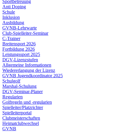
Sportbetreuung
Anti Doping
Schule
Inklusion
Ausbildung
GVNB-Lehrwarte
Club-Spielleiter-Seminar
C-Trainer
Breitensport 2026
Fortbildung 2026
Leistungssport 2025
DGV-Lizenzstufen
Allgemeine Informationen
Wiedererlangung der Lizenz
GVNB Jugendkoordinator 2025
Schulgolf
Marshal-Schulung
DGV-Seminar-Planer
Regularien
Golfregeln und -regularien
Spielleiter/Platzrichter
Spielleiterportal
Clubmeisterschaften
Heimatclubwechsel
GVNB