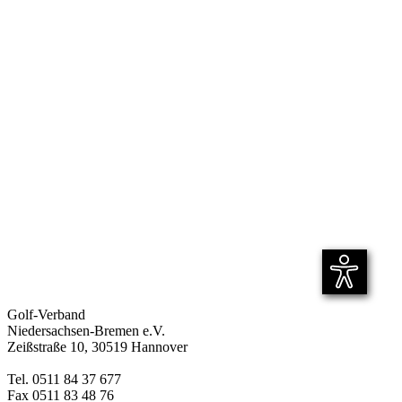
Golf-Verband
Niedersachsen-Bremen e.V.
Zeißstraße 10, 30519 Hannover
Tel. 0511 84 37 677
Fax 0511 83 48 76