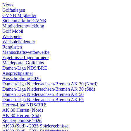
News
Golfanlagen
GVNB Mitglieder
Stellenmarkt im GVNB
Mitgliederentwicklung
Golf Mobil
Wettspiele
Wettspielkalender
Ranglisten
Mannschaftswettbewerbe
Ergebnisse Ligenturniere
Meldeportal Golfclubs
Damen-Liga NDS/BRE
Ansprechpartner
Ausschreibung 2026
Damen-Liga Niedersachsen-Bremen AK 30 (Nord)
Damen-Liga Niedersachsen-Bremen AK 30 (Süd)
Damen-Liga Niedersachsen-Bremen AK 50
Damen-Liga Niedersachsen-Bremen AK 65
Herren-Liga NDS/BRE
AK 30 Herren (Nord)
AK 30 Herren (Süd)
Spielergebnisse 2026
AK30 (Süd) - 2025 Spielergebnisse