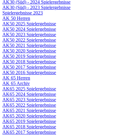
AK30 (Süd) - 2024 Spielergebnisse
AK30 (Süd) - 2023 Spielergebnisse
Spielergebnisse 2023
AK 50 Herren
AK50 2025 Spielergebnisse
AK50 2024 Spielergebnisse
AK50 2023 Spielergebnisse
AK50 2022 Spielergebnisse
AK50 2021 Spielergebnisse
AK50 2020 Spielergebnisse
AK50 2019 Spielergebnisse
AK50 2018 Spielergebnisse
AK50 2017 Spielergebnisse
AK50 2016 Spielergebnisse
AK 65 Herren
AK 65 Archiv
AK65 2025 Spielergebnisse
AK65 2024 Spielergebnisse
AK65 2023 Spielergebnisse
AK65 2022 Spielergebnisse
AK65 2021 Spielergebnisse
AK65 2020 Spielergebnisse
AK65 2019 Spielergebnisse
AK65 2018 Spielergebnisse
AK65 2017 Spielergebnisse