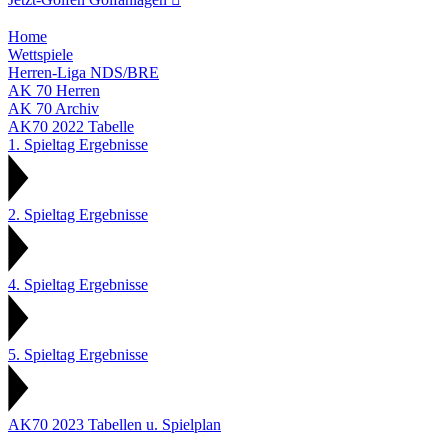
Home
Wettspiele
Herren-Liga NDS/BRE
AK 70 Herren
AK 70 Archiv
AK70 2022 Tabelle
1. Spieltag Ergebnisse
2. Spieltag Ergebnisse
4. Spieltag Ergebnisse
5. Spieltag Ergebnisse
AK70 2023 Tabellen u. Spielplan