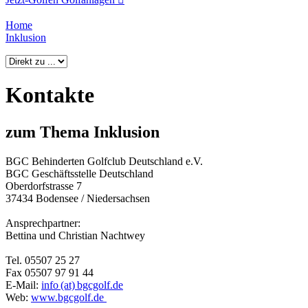
Home
Inklusion
Kontakte
zum Thema Inklusion
BGC Behinderten Golfclub Deutschland e.V.
BGC Geschäftsstelle Deutschland
Oberdorfstrasse 7
37434 Bodensee / Niedersachsen
Ansprechpartner:
Bettina und Christian Nachtwey
Tel. 05507 25 27
Fax 05507 97 91 44
E-Mail:
info (at) bgcgolf.de
Web:
www.bgcgolf.de