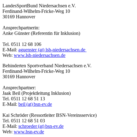
LandesSportBund Niedersachsen e.V.
Ferdinand-Wilhelm-Fricke-Weg 10
30169 Hannover
Ansprechpartnerin:
Anke Günster (Referentin für Inklusion)
Tel. 0511 12 68 106
E-Mail:
aguenster (at) lsb-niedersachsen.de
Web:
www.lsb-niedersachsen.de
Behinderten Sportverband Niedersachsen e.V.
Ferdinand-Wilhelm-Fricke-Weg 10
30169 Hannover
Ansprechpartner:
Jaak Beil (Projektleitung Inklusion)
Tel. 0511 12 68 51 13
E-Mail:
beil (at) bsn-ev.de
Kai Schröder (Ressortleiter BSN-Vereinsservice)
Tel. 0511 12 68 51 03
E-Mail:
schroeder (at) bsn-ev.de
Web:
www.bsn-ev.de