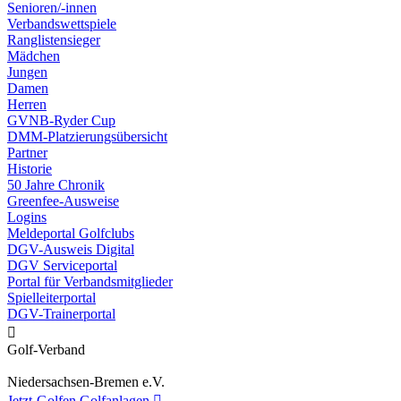
Senioren/-innen
Verbandswettspiele
Ranglistensieger
Mädchen
Jungen
Damen
Herren
GVNB-Ryder Cup
DMM-Platzierungsübersicht
Partner
Historie
50 Jahre Chronik
Greenfee-Ausweise
Logins
Meldeportal Golfclubs
DGV-Ausweis Digital
DGV Serviceportal
Portal für Verbandsmitglieder
Spielleiterportal
DGV-Trainerportal

Golf-Verband
Niedersachsen-Bremen e.V.
Jetzt-Golfen
Golfanlagen
