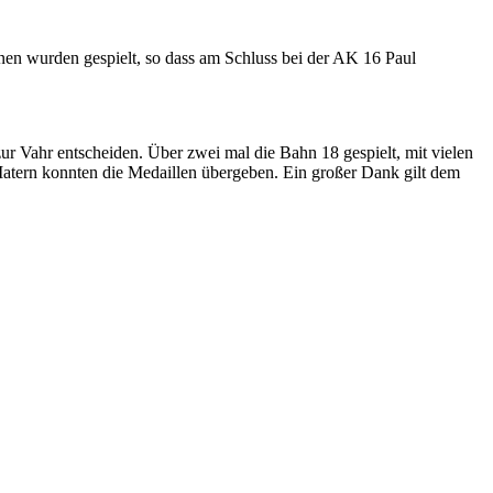
en wurden gespielt, so dass am Schluss bei der AK 16 Paul
Vahr entscheiden. Über zwei mal die Bahn 18 gespielt, mit vielen
atern konnten die Medaillen übergeben. Ein großer Dank gilt dem