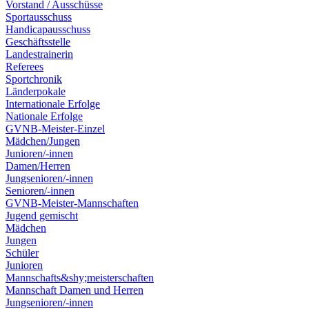
Vorstand / Ausschüsse
Sportausschuss
Handicapausschuss
Geschäftsstelle
Landestrainerin
Referees
Sportchronik
Länderpokale
Internationale Erfolge
Nationale Erfolge
GVNB-Meister-Einzel
Mädchen/Jungen
Junioren/-innen
Damen/Herren
Jungsenioren/-innen
Senioren/-innen
GVNB-Meister-Mannschaften
Jugend gemischt
Mädchen
Jungen
Schüler
Junioren
Mannschafts&shy;meisterschaften
Mannschaft Damen und Herren
Jungsenioren/-innen