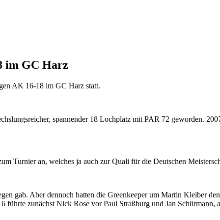
18 im GC Harz
ngen AK 16-18 im GC Harz statt.
wechslungsreicher, spannender 18 Lochplatz mit PAR 72 geworden. 200
m Turnier an, welches ja auch zur Quali für die Deutschen Meisterscha
l Regen gab. Aber dennoch hatten die Greenkeeper um Martin Kleiber den
AK 16 führte zunächst Nick Rose vor Paul Straßburg und Jan Schürmann