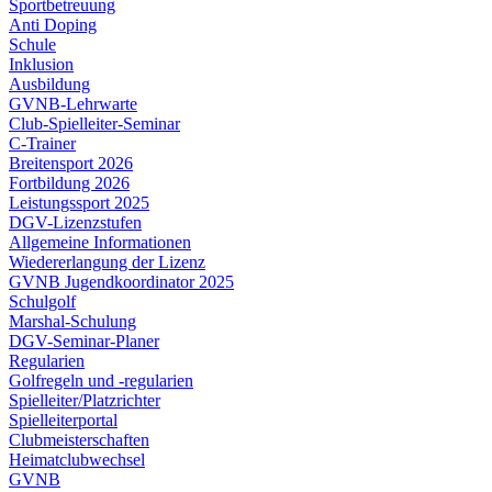
Sportbetreuung
Anti Doping
Schule
Inklusion
Ausbildung
GVNB-Lehrwarte
Club-Spielleiter-Seminar
C-Trainer
Breitensport 2026
Fortbildung 2026
Leistungssport 2025
DGV-Lizenzstufen
Allgemeine Informationen
Wiedererlangung der Lizenz
GVNB Jugendkoordinator 2025
Schulgolf
Marshal-Schulung
DGV-Seminar-Planer
Regularien
Golfregeln und -regularien
Spielleiter/Platzrichter
Spielleiterportal
Clubmeisterschaften
Heimatclubwechsel
GVNB