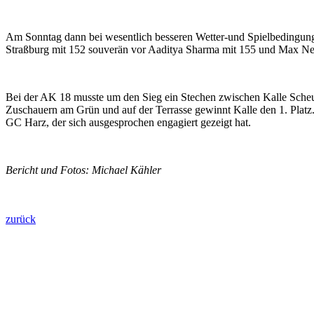
Am Sonntag dann bei wesentlich besseren Wetter-und Spielbedingunge
Straßburg mit 152 souverän vor Aaditya Sharma mit 155 und Max Neu
Bei der AK 18 musste um den Sieg ein Stechen zwischen Kalle Scheu
Zuschauern am Grün und auf der Terrasse gewinnt Kalle den 1. Platz
GC Harz, der sich ausgesprochen engagiert gezeigt hat.
Bericht und Fotos: Michael Kähler
zurück