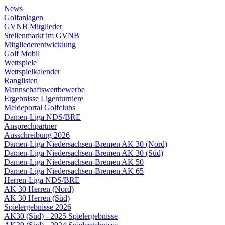
News
Golfanlagen
GVNB Mitglieder
Stellenmarkt im GVNB
Mitgliederentwicklung
Golf Mobil
Wettspiele
Wettspielkalender
Ranglisten
Mannschaftswettbewerbe
Ergebnisse Ligenturniere
Meldeportal Golfclubs
Damen-Liga NDS/BRE
Ansprechpartner
Ausschreibung 2026
Damen-Liga Niedersachsen-Bremen AK 30 (Nord)
Damen-Liga Niedersachsen-Bremen AK 30 (Süd)
Damen-Liga Niedersachsen-Bremen AK 50
Damen-Liga Niedersachsen-Bremen AK 65
Herren-Liga NDS/BRE
AK 30 Herren (Nord)
AK 30 Herren (Süd)
Spielergebnisse 2026
AK30 (Süd) - 2025 Spielergebnisse