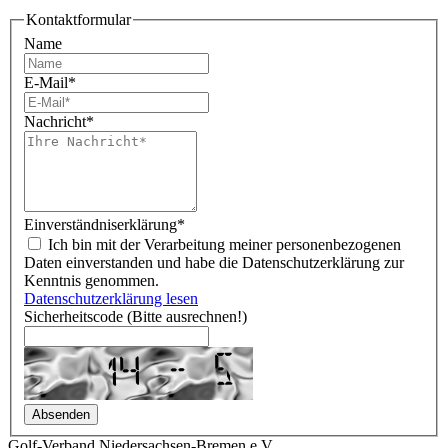
Kontaktformular
Name
E-Mail
*
Nachricht
*
Einverständniserklärung
*
Ich bin mit der Verarbeitung meiner personenbezogenen
Daten einverstanden und habe die Datenschutzerklärung zur
Kenntnis genommen.
Datenschutzerklärung lesen
Sicherheitscode (Bitte ausrechnen!)
Golf-Verband Niedersachsen-Bremen e.V.