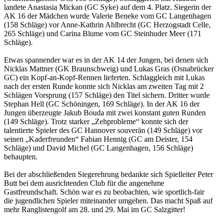
landete Anastasia Mickan (GC Syke) auf dem 4. Platz. Siegerin der
AK 16 der Mädchen wurde Valerie Beneke vom GC Langenhagen
(158 Schläge) vor Anne-Kathrin Ahlbrecht (GC Herzogstadt Celle,
265 Schläge) und Carina Blume vom GC Steinhuder Meer (171
Schläge).
Etwas spannender war es in der AK 14 der Jungen, bei denen sich
Nicklas Mattner (GK Braunschweig) und Lukas Gras (Osnabrücker
GC) ein Kopf-an-Kopf-Rennen lieferten. Schlaggleich mit Lukas
nach der ersten Runde konnte sich Nicklas am zweiten Tag mit 2
Schlägen Vorsprung (157 Schläge) den Titel sichern. Dritter wurde
Stephan Hell (GC Schöningen, 169 Schläge). In der AK 16 der
Jungen überzeugte Jakub Bouda mit zwei konstant guten Runden
(149 Schläge). Trotz starker „Zehprobleme“ konnte sich der
talentierte Spieler des GC Hannover souverän (149 Schläge) vor
seinen „Kaderfreunden“ Fabian Hennig (GC am Deister, 154
Schläge) und David Michel (GC Langenhagen, 156 Schläge)
behaupten.
Bei der abschließenden Siegerehrung bedankte sich Spielleiter Peter
Butt bei dem ausrichtenden Club für die angenehme
Gastfreundschaft. Schön war es zu beobachten, wie sportlich-fair
die jugendlichen Spieler miteinander umgehen. Das macht Spaß auf
mehr Ranglistengolf am 28. und 29. Mai im GC Salzgitter!