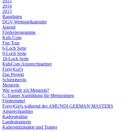
2015
2014
2013
Ranglisten
DGV-Wettspielkalender
Jugend
Förderprogramme
Kids Com
Fun Tour
6-Loch Serie
9-Loch Serie
18-Loch Serie
KidsCom Ansprechpartner
For(e)Gir!s
Das Projekt
Schirmherrin
Mentorin
Wie werde ich Mentorin?
C-Trainer Ausbildung für Mentorinnen
Fördermittel
For(e)Gir!s während des AMUNDI GERMAN MASTERS
Ansprechpartner
Kaderstruktur
Landestrainerin
Kaderstützpunkte und Trainer