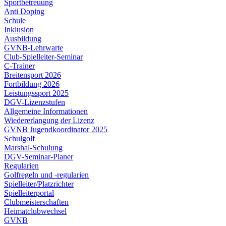
Sportbetreuung
Anti Doping
Schule
Inklusion
Ausbildung
GVNB-Lehrwarte
Club-Spielleiter-Seminar
C-Trainer
Breitensport 2026
Fortbildung 2026
Leistungssport 2025
DGV-Lizenzstufen
Allgemeine Informationen
Wiedererlangung der Lizenz
GVNB Jugendkoordinator 2025
Schulgolf
Marshal-Schulung
DGV-Seminar-Planer
Regularien
Golfregeln und -regularien
Spielleiter/Platzrichter
Spielleiterportal
Clubmeisterschaften
Heimatclubwechsel
GVNB