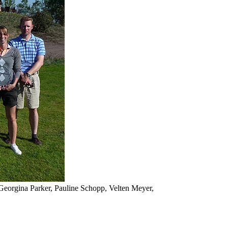
Georgina Parker, Pauline Schopp, Velten Meyer,