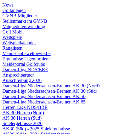
News
Golfanlagen
GVNB Mitglieder
Stellenmarkt im GVNB
Mitgliederentwicklung
Golf Mobil
Wettspiele
Wettspielkalender
Ranglisten
Mannschaftswettbewerbe
Ergebnisse Ligenturniere
Meldeportal Golfclubs
Damen-Liga NDS/BRE
Ansprechpartner
Ausschreibung 2026
Damen-Liga Niedersachsen-Bremen AK 30 (Nord)
Damen-Liga Niedersachsen-Bremen AK 30 (Süd)
Damen-Liga Niedersachsen-Bremen AK 50
Damen-Liga Niedersachsen-Bremen AK 65
Herren-Liga NDS/BRE
AK 30 Herren (Nord)
AK 30 Herren (Süd)
Spielergebnisse 2026
AK30 (Süd) - 2025 Spielergebnisse