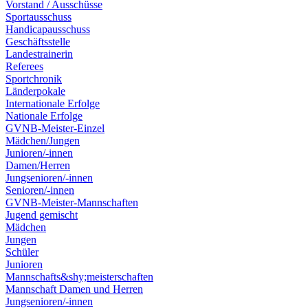
Vorstand / Ausschüsse
Sportausschuss
Handicapausschuss
Geschäftsstelle
Landestrainerin
Referees
Sportchronik
Länderpokale
Internationale Erfolge
Nationale Erfolge
GVNB-Meister-Einzel
Mädchen/Jungen
Junioren/-innen
Damen/Herren
Jungsenioren/-innen
Senioren/-innen
GVNB-Meister-Mannschaften
Jugend gemischt
Mädchen
Jungen
Schüler
Junioren
Mannschafts&shy;meisterschaften
Mannschaft Damen und Herren
Jungsenioren/-innen