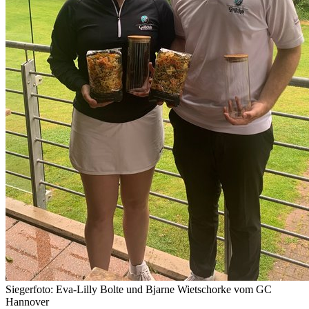
Siegerfoto: Eva-Lilly Bolte und Bjarne Wietschorke vom GC
Hannover