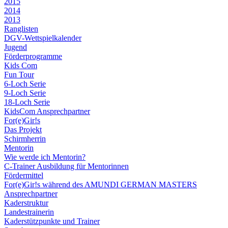
2015
2014
2013
Ranglisten
DGV-Wettspielkalender
Jugend
Förderprogramme
Kids Com
Fun Tour
6-Loch Serie
9-Loch Serie
18-Loch Serie
KidsCom Ansprechpartner
For(e)Gir!s
Das Projekt
Schirmherrin
Mentorin
Wie werde ich Mentorin?
C-Trainer Ausbildung für Mentorinnen
Fördermittel
For(e)Gir!s während des AMUNDI GERMAN MASTERS
Ansprechpartner
Kaderstruktur
Landestrainerin
Kaderstützpunkte und Trainer