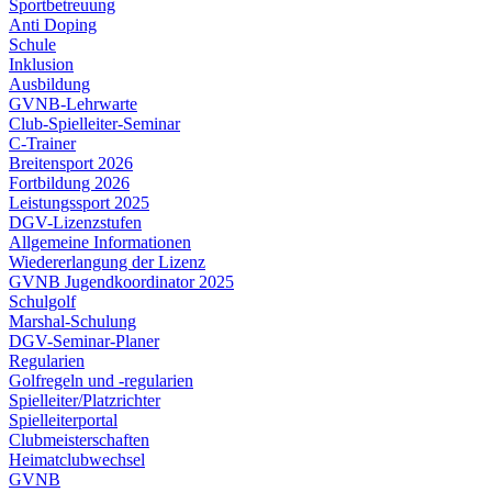
Sportbetreuung
Anti Doping
Schule
Inklusion
Ausbildung
GVNB-Lehrwarte
Club-Spielleiter-Seminar
C-Trainer
Breitensport 2026
Fortbildung 2026
Leistungssport 2025
DGV-Lizenzstufen
Allgemeine Informationen
Wiedererlangung der Lizenz
GVNB Jugendkoordinator 2025
Schulgolf
Marshal-Schulung
DGV-Seminar-Planer
Regularien
Golfregeln und -regularien
Spielleiter/Platzrichter
Spielleiterportal
Clubmeisterschaften
Heimatclubwechsel
GVNB