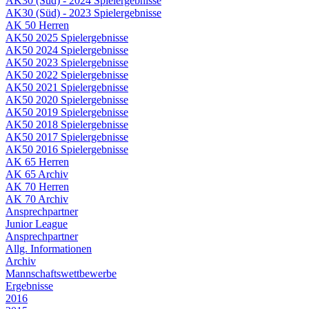
AK30 (Süd) - 2024 Spielergebnisse
AK30 (Süd) - 2023 Spielergebnisse
AK 50 Herren
AK50 2025 Spielergebnisse
AK50 2024 Spielergebnisse
AK50 2023 Spielergebnisse
AK50 2022 Spielergebnisse
AK50 2021 Spielergebnisse
AK50 2020 Spielergebnisse
AK50 2019 Spielergebnisse
AK50 2018 Spielergebnisse
AK50 2017 Spielergebnisse
AK50 2016 Spielergebnisse
AK 65 Herren
AK 65 Archiv
AK 70 Herren
AK 70 Archiv
Ansprechpartner
Junior League
Ansprechpartner
Allg. Informationen
Archiv
Mannschaftswettbewerbe
Ergebnisse
2016