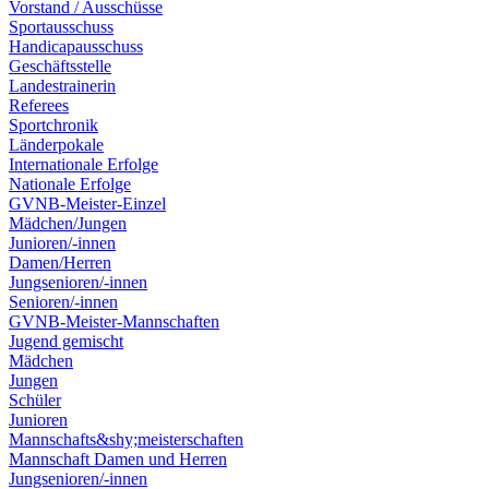
Vorstand / Ausschüsse
Sportausschuss
Handicapausschuss
Geschäftsstelle
Landestrainerin
Referees
Sportchronik
Länderpokale
Internationale Erfolge
Nationale Erfolge
GVNB-Meister-Einzel
Mädchen/Jungen
Junioren/-innen
Damen/Herren
Jungsenioren/-innen
Senioren/-innen
GVNB-Meister-Mannschaften
Jugend gemischt
Mädchen
Jungen
Schüler
Junioren
Mannschafts&shy;meisterschaften
Mannschaft Damen und Herren
Jungsenioren/-innen