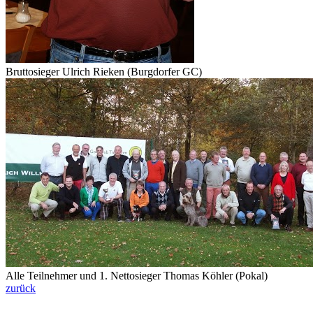
Bruttosieger Ulrich Rieken (Burgdorfer GC)
Alle Teilnehmer und 1. Nettosieger Thomas Köhler (Pokal)
zurück