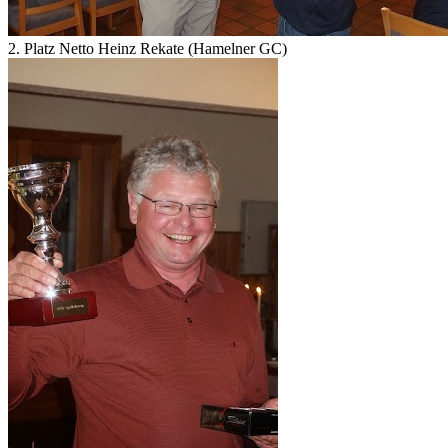
2. Platz Netto Heinz Rekate (Hamelner GC)