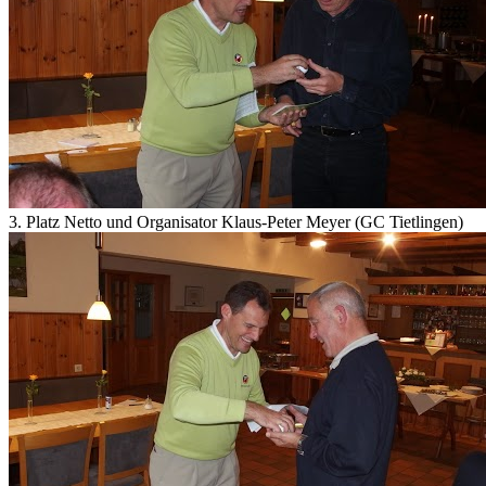
3. Platz Netto und Organisator Klaus-Peter Meyer (GC Tietlingen)