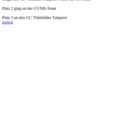
Platz 2 ging an das GVNB-Team
Platz 3 an den GC Thülsfelder Talsperre
zurück