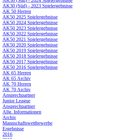
AK30 (Süd) - 2024 Spielergebnisse
AK30 (Süd) - 2023 Spielergebnisse
AK 50 Herren
AK50 2025 Spielergebnisse
AK50 2024 Spielergebnisse
AK50 2023 Spielergebnisse
AK50 2022 Spielergebnisse
AK50 2021 Spielergebnisse
AK50 2020 Spielergebnisse
AK50 2019 Spielergebnisse
AK50 2018 Spielergebnisse
AK50 2017 Spielergebnisse
AK50 2016 Spielergebnisse
AK 65 Herren
AK 65 Archiv
AK 70 Herren
AK 70 Archiv
Ansprechpartner
Junior League
Ansprechpartner
Allg. Informationen
Archiv
Mannschaftswettbewerbe
Ergebnisse
2016