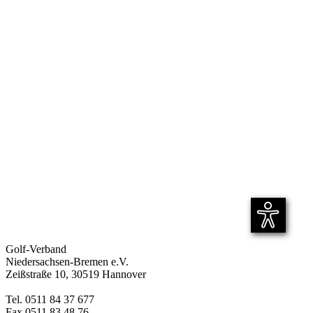
Golf-Verband
Niedersachsen-Bremen e.V.
Zeißstraße 10, 30519 Hannover
Tel. 0511 84 37 677
Fax 0511 83 48 76