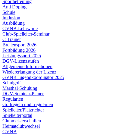
Sportbetreuung
Anti Doping
Schule
Inklusion
Ausbildung
GVNB-Lehrwarte
Club-Spielleiter-Seminar
C-Trainer
Breitensport 2026
Fortbildung 2026
Leistungssport 2025
DGV-Lizenzstufen
Allgemeine Informationen
Wiedererlangung der Lizenz
GVNB Jugendkoordinator 2025
Schulgolf
Marshal-Schulung
DGV-Seminar-Planer
Regularien
Golfregeln und -regularien
Spielleiter/Platzrichter
Spielleiterportal
Clubmeisterschaften
Heimatclubwechsel
GVNB