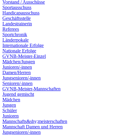
Vorstand / Ausschüsse
Sportausschuss
Handicapausschuss
Geschäftsstelle
Landestrainerin
Referees
Sportchronik
Länderpokale
Internationale Erfolge
Nationale Erfolge
GVNB-Meister-Einzel
Mädchen/Jungen
Junioren/-innen
Damen/Herren
Jungsenioren/-innen
Senioren/-innen
GVNB-Meister-Mannschaften
Jugend gemischt
Mädchen
Jungen
Schüler
Junioren
Mannschafts&shy;meisterschaften
Mannschaft Damen und Herren
Jungsenioren/-innen