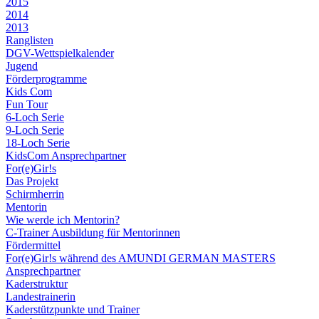
2015
2014
2013
Ranglisten
DGV-Wettspielkalender
Jugend
Förderprogramme
Kids Com
Fun Tour
6-Loch Serie
9-Loch Serie
18-Loch Serie
KidsCom Ansprechpartner
For(e)Gir!s
Das Projekt
Schirmherrin
Mentorin
Wie werde ich Mentorin?
C-Trainer Ausbildung für Mentorinnen
Fördermittel
For(e)Gir!s während des AMUNDI GERMAN MASTERS
Ansprechpartner
Kaderstruktur
Landestrainerin
Kaderstützpunkte und Trainer