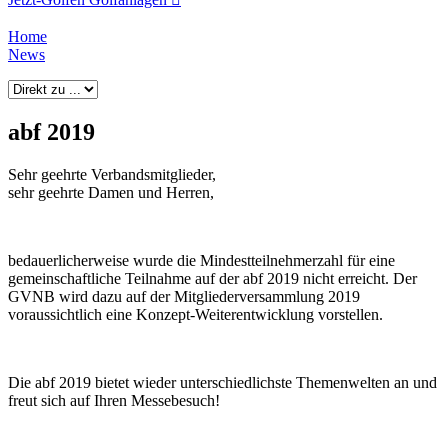
Home
News
abf 2019
Sehr geehrte Verbandsmitglieder,
sehr geehrte Damen und Herren,
bedauerlicherweise wurde die Mindestteilnehmerzahl für eine
gemeinschaftliche Teilnahme auf der abf 2019 nicht erreicht. Der
GVNB wird dazu auf der Mitgliederversammlung 2019
voraussichtlich eine Konzept-Weiterentwicklung vorstellen.
Die abf 2019 bietet wieder unterschiedlichste Themenwelten an und
freut sich auf Ihren Messebesuch!