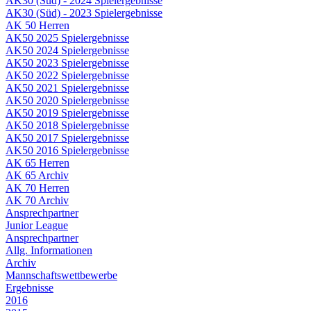
AK30 (Süd) - 2024 Spielergebnisse
AK30 (Süd) - 2023 Spielergebnisse
AK 50 Herren
AK50 2025 Spielergebnisse
AK50 2024 Spielergebnisse
AK50 2023 Spielergebnisse
AK50 2022 Spielergebnisse
AK50 2021 Spielergebnisse
AK50 2020 Spielergebnisse
AK50 2019 Spielergebnisse
AK50 2018 Spielergebnisse
AK50 2017 Spielergebnisse
AK50 2016 Spielergebnisse
AK 65 Herren
AK 65 Archiv
AK 70 Herren
AK 70 Archiv
Ansprechpartner
Junior League
Ansprechpartner
Allg. Informationen
Archiv
Mannschaftswettbewerbe
Ergebnisse
2016