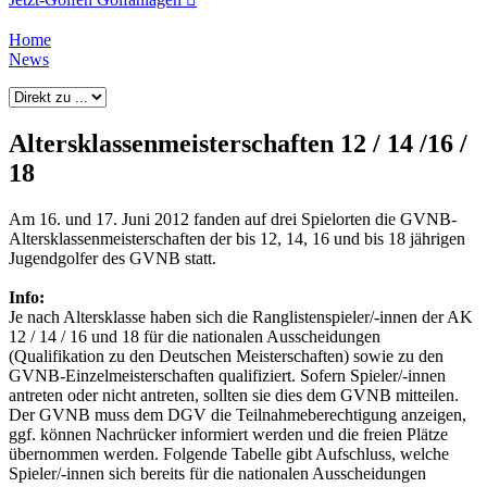
Home
News
Altersklassenmeisterschaften 12 / 14 /16 /
18
Am 16. und 17. Juni 2012 fanden auf drei Spielorten die GVNB-
Altersklassenmeisterschaften der bis 12, 14, 16 und bis 18 jährigen
Jugendgolfer des GVNB statt.
Info:
Je nach Altersklasse haben sich die Ranglistenspieler/-innen der AK
12 / 14 / 16 und 18 für die nationalen Ausscheidungen
(Qualifikation zu den Deutschen Meisterschaften) sowie zu den
GVNB-Einzelmeisterschaften qualifiziert. Sofern Spieler/-innen
antreten oder nicht antreten, sollten sie dies dem GVNB mitteilen.
Der GVNB muss dem DGV die Teilnahmeberechtigung anzeigen,
ggf. können Nachrücker informiert werden und die freien Plätze
übernommen werden. Folgende Tabelle gibt Aufschluss, welche
Spieler/-innen sich bereits für die nationalen Ausscheidungen