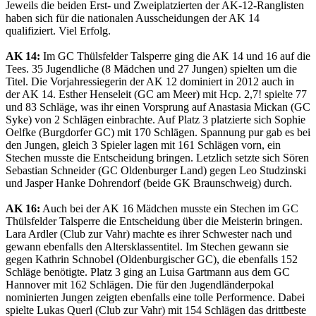
Jeweils die beiden Erst- und Zweiplatzierten der AK-12-Ranglisten
haben sich für die nationalen Ausscheidungen der AK 14
qualifiziert. Viel Erfolg.
AK 14:
Im GC Thülsfelder Talsperre ging die AK 14 und 16 auf die
Tees. 35 Jugendliche (8 Mädchen und 27 Jungen) spielten um die
Titel. Die Vorjahressiegerin der AK 12 dominiert in 2012 auch in
der AK 14. Esther Henseleit (GC am Meer) mit Hcp. 2,7! spielte 77
und 83 Schläge, was ihr einen Vorsprung auf Anastasia Mickan (GC
Syke) von 2 Schlägen einbrachte. Auf Platz 3 platzierte sich Sophie
Oelfke (Burgdorfer GC) mit 170 Schlägen. Spannung pur gab es bei
den Jungen, gleich 3 Spieler lagen mit 161 Schlägen vorn, ein
Stechen musste die Entscheidung bringen. Letzlich setzte sich Sören
Sebastian Schneider (GC Oldenburger Land) gegen Leo Studzinski
und Jasper Hanke Dohrendorf (beide GK Braunschweig) durch.
AK 16:
Auch bei der AK 16 Mädchen musste ein Stechen im GC
Thülsfelder Talsperre die Entscheidung über die Meisterin bringen.
Lara Ardler (Club zur Vahr) machte es ihrer Schwester nach und
gewann ebenfalls den Altersklassentitel. Im Stechen gewann sie
gegen Kathrin Schnobel (Oldenburgischer GC), die ebenfalls 152
Schläge benötigte. Platz 3 ging an Luisa Gartmann aus dem GC
Hannover mit 162 Schlägen. Die für den Jugendländerpokal
nominierten Jungen zeigten ebenfalls eine tolle Performence. Dabei
spielte Lukas Querl (Club zur Vahr) mit 154 Schlägen das drittbeste