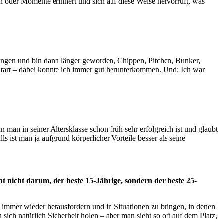
 oder Momente erinnert und sich auf diese Weise hervorruft, was
efangen und bin dann länger geworden, Chippen, Pitchen, Bunker,
 Start – dabei konnte ich immer gut herunterkommen. Und: Ich war
man in seiner Altersklasse schon früh sehr erfolgreich ist und glaubt
ls ist man ja aufgrund körperlicher Vorteile besser als seine
t nicht darum, der beste 15-Jährige, sondern der beste 25-
g immer wieder herausfordern und in Situationen zu bringen, in denen
ch natürlich Sicherheit holen – aber man sieht so oft auf dem Platz,