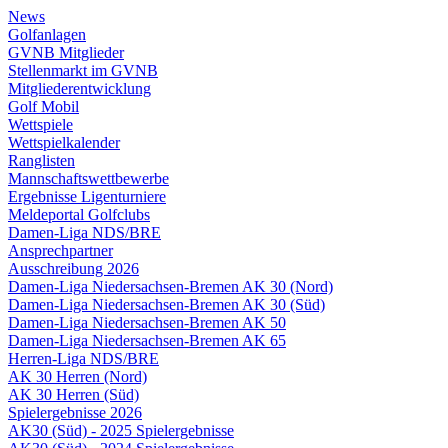
News
Golfanlagen
GVNB Mitglieder
Stellenmarkt im GVNB
Mitgliederentwicklung
Golf Mobil
Wettspiele
Wettspielkalender
Ranglisten
Mannschaftswettbewerbe
Ergebnisse Ligenturniere
Meldeportal Golfclubs
Damen-Liga NDS/BRE
Ansprechpartner
Ausschreibung 2026
Damen-Liga Niedersachsen-Bremen AK 30 (Nord)
Damen-Liga Niedersachsen-Bremen AK 30 (Süd)
Damen-Liga Niedersachsen-Bremen AK 50
Damen-Liga Niedersachsen-Bremen AK 65
Herren-Liga NDS/BRE
AK 30 Herren (Nord)
AK 30 Herren (Süd)
Spielergebnisse 2026
AK30 (Süd) - 2025 Spielergebnisse