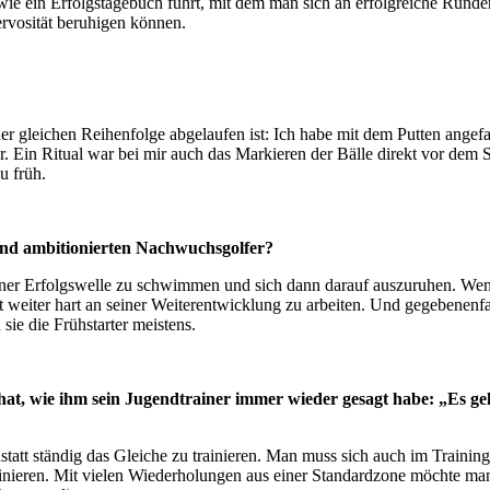
 ein Erfolgstagebuch führt, mit dem man sich an erfolgreiche Runden
ervosität beruhigen können.
 der gleichen Reihenfolge abgelaufen ist: Ich habe mit dem Putten ang
. Ein Ritual war bei mir auch das Markieren der Bälle direkt vor dem
zu früh.
 und ambitionierten Nachwuchsgolfer?
 einer Erfolgswelle zu schwimmen und sich dann darauf auszuruhen. Wenn 
ht weiter hart an seiner Weiterentwicklung zu arbeiten. Und gegebenenfal
sie die Frühstarter meistens.
 hat, wie ihm sein Jugendtrainer immer wieder gesagt habe: „Es geh
nstatt ständig das Gleiche zu trainieren. Man muss sich auch im Trainin
ieren. Mit vielen Wiederholungen aus einer Standardzone möchte man si