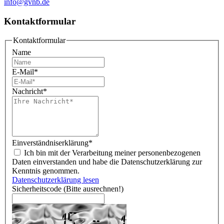
info@gvnb.de
Kontaktformular
Kontaktformular
Name
E-Mail
*
Nachricht
*
Einverständniserklärung
*
Ich bin mit der Verarbeitung meiner personenbezogenen
Daten einverstanden und habe die Datenschutzerklärung zur
Kenntnis genommen.
Datenschutzerklärung lesen
Sicherheitscode (Bitte ausrechnen!)