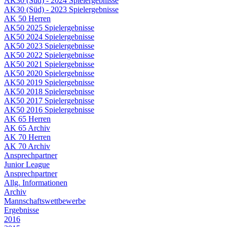
AK30 (Süd) - 2024 Spielergebnisse
AK30 (Süd) - 2023 Spielergebnisse
AK 50 Herren
AK50 2025 Spielergebnisse
AK50 2024 Spielergebnisse
AK50 2023 Spielergebnisse
AK50 2022 Spielergebnisse
AK50 2021 Spielergebnisse
AK50 2020 Spielergebnisse
AK50 2019 Spielergebnisse
AK50 2018 Spielergebnisse
AK50 2017 Spielergebnisse
AK50 2016 Spielergebnisse
AK 65 Herren
AK 65 Archiv
AK 70 Herren
AK 70 Archiv
Ansprechpartner
Junior League
Ansprechpartner
Allg. Informationen
Archiv
Mannschaftswettbewerbe
Ergebnisse
2016