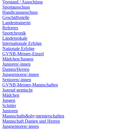
Vorstand / Ausschüsse
Sportausschuss
Handicapausschuss
Geschäftsstelle
Landestrainerin
Referees
Sportchronik
Länderpokale
Internationale Erfolge
Nationale Erfolge
GVNB-Meister-Einzel
Mädchen/Jungen
Junioren/-innen
Damen/Herren
Jungsenioren/-innen
Senioren/-innen
GVNB-Meister-Mannschaften
Jugend gemischt
Mädchen
Jungen
Schüler
Junioren
Mannschafts&shy;meisterschaften
Mannschaft Damen und Herren
Jungsenioren/-innen