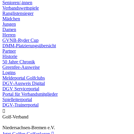
Senioren/-innen
Verbandswettspiele
Ranglistensieger
Mädchen
Jungen
Damen
Herren
GVNB-Ryder Cup
DMM-Platzierungsübersicht
Partner
Historie
50 Jahre Chronik
Greenfee-Ausweise
Logins
Meldeportal Golfclubs
DGV-Ausweis Digital
DGV Serviceportal
Portal für Verbandsmitglieder
Spielleiterportal
DGV-Trainerportal

Golf-Verband
Niedersachsen-Bremen e.V.
Jetzt-Golfen
Golfanlagen
