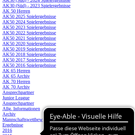
AK30 (Süd) - 2024 Spielergebnisse
AK30 (Süd) - 2023 Spielergebnisse
AK 50 Herren
AK50 2025 Spielergebnisse
AK50 2024 Spielergebnisse
AK50 2023 Spielergebnisse
AK50 2022 Spielergebnisse
AK50 2021 Spielergebnisse
AK50 2020 Spielergebnisse
AK50 2019 Spielergebnisse
AK50 2018 Spielergebnisse
AK50 2017 Spielergebnisse
AK50 2016 Spielergebnisse
AK 65 Herren
AK 65 Archiv
AK 70 Herren
AK 70 Archiv
Ansprechpartner
Junior League
Ansprechpartner
Allg. Informationen
Archiv
Mannschaftswettbewerbe
Ergebnisse
2016