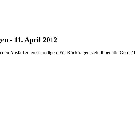
en - 11. April 2012
n den Ausfall zu entschuldigen. Für Rückfragen steht Ihnen die Geschäf