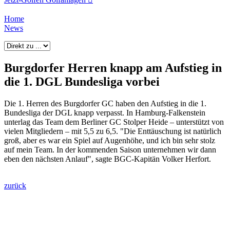
Home
News
Burgdorfer Herren knapp am Aufstieg in
die 1. DGL Bundesliga vorbei
Die 1. Herren des Burgdorfer GC haben den Aufstieg in die 1.
Bundesliga der DGL knapp verpasst. In Hamburg-Falkenstein
unterlag das Team dem Berliner GC Stolper Heide – unterstützt von
vielen Mitgliedern – mit 5,5 zu 6,5. "Die Enttäuschung ist natürlich
groß, aber es war ein Spiel auf Augenhöhe, und ich bin sehr stolz
auf mein Team. In der kommenden Saison unternehmen wir dann
eben den nächsten Anlauf", sagte BGC-Kapitän Volker Herfort.
zurück