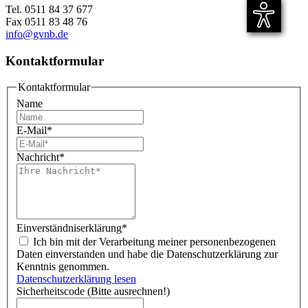
Tel. 0511 84 37 677
Fax 0511 83 48 76
info@gvnb.de
Kontaktformular
Kontaktformular
Name
E-Mail
*
Nachricht
*
Einverständniserklärung
*
Ich bin mit der Verarbeitung meiner personenbezogenen
Daten einverstanden und habe die Datenschutzerklärung zur
Kenntnis genommen.
Datenschutzerklärung lesen
Sicherheitscode (Bitte ausrechnen!)