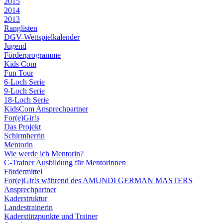
2015
2014
2013
Ranglisten
DGV-Wettspielkalender
Jugend
Förderprogramme
Kids Com
Fun Tour
6-Loch Serie
9-Loch Serie
18-Loch Serie
KidsCom Ansprechpartner
For(e)Gir!s
Das Projekt
Schirmherrin
Mentorin
Wie werde ich Mentorin?
C-Trainer Ausbildung für Mentorinnen
Fördermittel
For(e)Gir!s während des AMUNDI GERMAN MASTERS
Ansprechpartner
Kaderstruktur
Landestrainerin
Kaderstützpunkte und Trainer