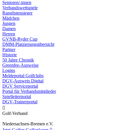
Senioren/-innen
Verbandswettspiele
Ranglistensieger
Mädchen
Jungen
Damen
Herren
GVNB-Ryder Cup
DMM-Platzierungsübersicht
Partner
Historie
50 Jahre Chronik
Greenfee-Ausweise
Logins
Meldeportal Golfclubs
DGV-Ausweis Digital
DGV Serviceportal
Portal für Verbandsmitglieder
Spielleiterportal
DGV-Trainerportal

Golf-Verband
Niedersachsen-Bremen e.V.
Jetzt-Golfen
Golfanlagen
