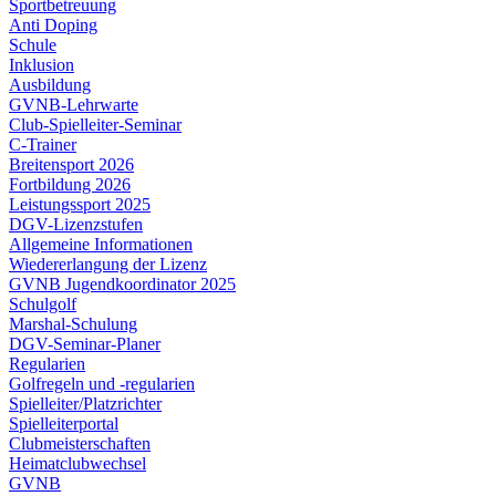
Sportbetreuung
Anti Doping
Schule
Inklusion
Ausbildung
GVNB-Lehrwarte
Club-Spielleiter-Seminar
C-Trainer
Breitensport 2026
Fortbildung 2026
Leistungssport 2025
DGV-Lizenzstufen
Allgemeine Informationen
Wiedererlangung der Lizenz
GVNB Jugendkoordinator 2025
Schulgolf
Marshal-Schulung
DGV-Seminar-Planer
Regularien
Golfregeln und -regularien
Spielleiter/Platzrichter
Spielleiterportal
Clubmeisterschaften
Heimatclubwechsel
GVNB