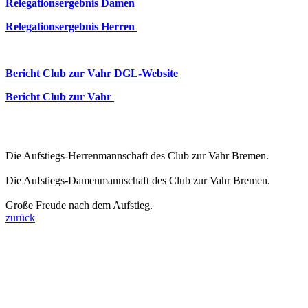
Relegationsergebnis Damen
Relegationsergebnis Herren
Bericht Club zur Vahr DGL-Website
Bericht Club zur Vahr
Die Aufstiegs-Herrenmannschaft des Club zur Vahr Bremen.
Die Aufstiegs-Damenmannschaft des Club zur Vahr Bremen.
Große Freude nach dem Aufstieg.
zurück