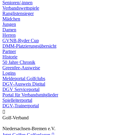
Senioren/-innen
Verbandswettspiele
Ranglistensieger
Mädchen
Jungen
Damen
Herren
GVNB-Ryder Cup
DMM-Platzierungsübersicht
Partner
Historie
50 Jahre Chronik
Greenfee-Ausweise
Logins
Meldeportal Golfclubs
DGV-Ausweis Digital
DGV Serviceportal
Portal für Verbandsmitglieder
Spielleiterportal
DGV-Trainerportal

Golf-Verband
Niedersachsen-Bremen e.V.
Jetzt-Golfen
Golfanlagen
