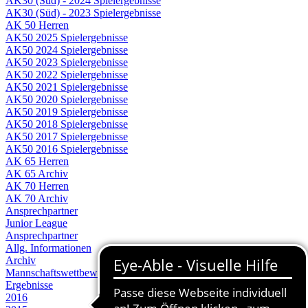
AK30 (Süd) - 2024 Spielergebnisse
AK30 (Süd) - 2023 Spielergebnisse
AK 50 Herren
AK50 2025 Spielergebnisse
AK50 2024 Spielergebnisse
AK50 2023 Spielergebnisse
AK50 2022 Spielergebnisse
AK50 2021 Spielergebnisse
AK50 2020 Spielergebnisse
AK50 2019 Spielergebnisse
AK50 2018 Spielergebnisse
AK50 2017 Spielergebnisse
AK50 2016 Spielergebnisse
AK 65 Herren
AK 65 Archiv
AK 70 Herren
AK 70 Archiv
Ansprechpartner
Junior League
Ansprechpartner
Allg. Informationen
Archiv
Mannschaftswettbewerbe
Ergebnisse
2016