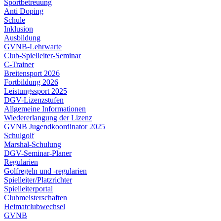
Sportbetreuung
Anti Doping
Schule
Inklusion
Ausbildung
GVNB-Lehrwarte
Club-Spielleiter-Seminar
C-Trainer
Breitensport 2026
Fortbildung 2026
Leistungssport 2025
DGV-Lizenzstufen
Allgemeine Informationen
Wiedererlangung der Lizenz
GVNB Jugendkoordinator 2025
Schulgolf
Marshal-Schulung
DGV-Seminar-Planer
Regularien
Golfregeln und -regularien
Spielleiter/Platzrichter
Spielleiterportal
Clubmeisterschaften
Heimatclubwechsel
GVNB