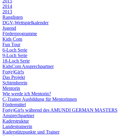
2015
2014
2013
Ranglisten
DGV-Wettspielkalender
Jugend
Förderprogramme
Kids Com
Fun Tour
6-Loch Serie
9-Loch Serie
18-Loch Serie
KidsCom Ansprechpartner
For(e)Gir!s
Das Projekt
Schirmherrin
Mentorin
Wie werde ich Mentorin?
C-Trainer Ausbildung für Mentorinnen
Fördermittel
For(e)Gir!s während des AMUNDI GERMAN MASTERS
Ansprechpartner
Kaderstruktur
Landestrainerin
Kaderstützpunkte und Trainer