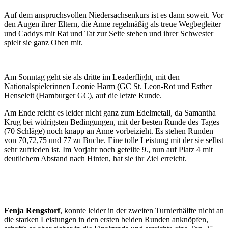
Auf dem anspruchsvollen Niedersachsenkurs ist es dann soweit. Vor
den Augen ihrer Eltern, die Anne regelmäßig als treue Wegbegleiter
und Caddys mit Rat und Tat zur Seite stehen und ihrer Schwester
spielt sie ganz Oben mit.
Am Sonntag geht sie als dritte im Leaderflight, mit den
Nationalspielerinnen Leonie Harm (GC St. Leon-Rot und Esther
Henseleit (Hamburger GC), auf die letzte Runde.
Am Ende reicht es leider nicht ganz zum Edelmetall, da Samantha
Krug bei widrigsten Bedingungen, mit der besten Runde des Tages
(70 Schläge) noch knapp an Anne vorbeizieht. Es stehen Runden
von 70,72,75 und 77 zu Buche. Eine tolle Leistung mit der sie selbst
sehr zufrieden ist. Im Vorjahr noch geteilte 9., nun auf Platz 4 mit
deutlichem Abstand nach Hinten, hat sie ihr Ziel erreicht.
Fenja Rengstorf
, konnte leider in der zweiten Turnierhälfte nicht an
die starken Leistungen in den ersten beiden Runden anknöpfen,