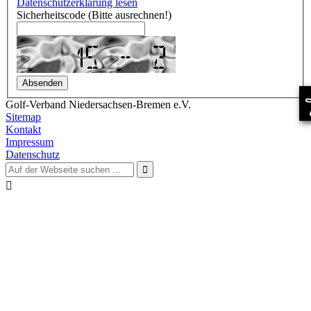
Datenschutzerklärung lesen
Sicherheitscode (Bitte ausrechnen!)
Golf-Verband Niedersachsen-Bremen e.V.
Sitemap
Kontakt
Impressum
Datenschutz

