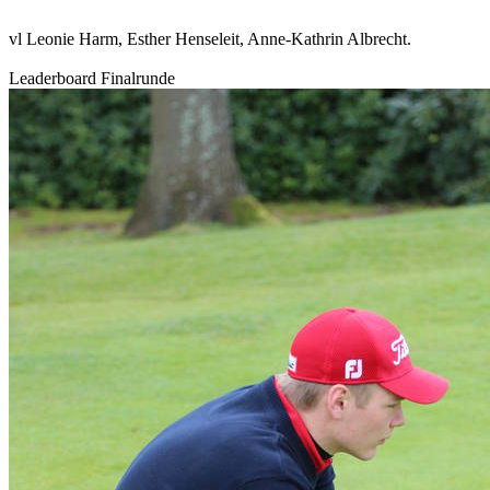
vl Leonie Harm, Esther Henseleit, Anne-Kathrin Albrecht.
Leaderboard Finalrunde