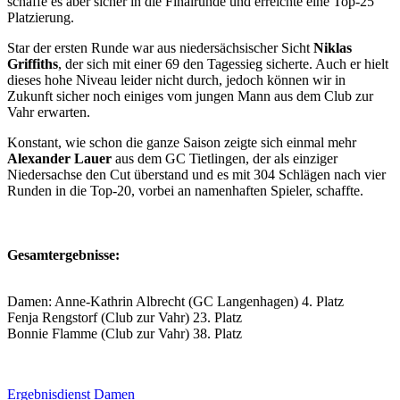
schaffe es aber sicher in die Finalrunde und erreichte eine Top-25
Platzierung.
Star der ersten Runde war aus niedersächsischer Sicht
Niklas
Griffiths
, der sich mit einer 69 den Tagessieg sicherte. Auch er hielt
dieses hohe Niveau leider nicht durch, jedoch können wir in
Zukunft sicher noch einiges vom jungen Mann aus dem Club zur
Vahr erwarten.
Konstant, wie schon die ganze Saison zeigte sich einmal mehr
Alexander Lauer
aus dem GC Tietlingen, der als einziger
Niedersachse den Cut überstand und es mit 304 Schlägen nach vier
Runden in die Top-20, vorbei an namenhaften Spieler, schaffte.
Gesamtergebnisse:
Damen: Anne-Kathrin Albrecht (GC Langenhagen) 4. Platz
Fenja Rengstorf (Club zur Vahr) 23. Platz
Bonnie Flamme (Club zur Vahr) 38. Platz
Ergebnisdienst Damen