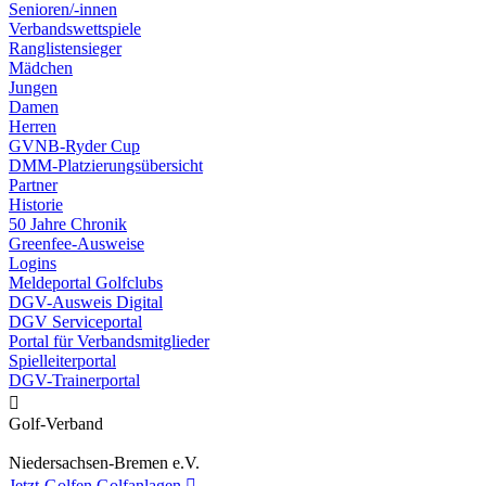
Senioren/-innen
Verbandswettspiele
Ranglistensieger
Mädchen
Jungen
Damen
Herren
GVNB-Ryder Cup
DMM-Platzierungsübersicht
Partner
Historie
50 Jahre Chronik
Greenfee-Ausweise
Logins
Meldeportal Golfclubs
DGV-Ausweis Digital
DGV Serviceportal
Portal für Verbandsmitglieder
Spielleiterportal
DGV-Trainerportal

Golf-Verband
Niedersachsen-Bremen e.V.
Jetzt-Golfen
Golfanlagen
