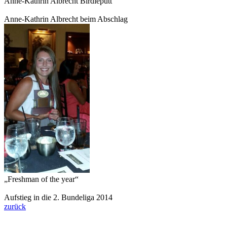
Anne-Kathrin Albrecht Birdieputt
Anne-Kathrin Albrecht beim Abschlag
„Freshman of the year“
Aufstieg in die 2. Bundeliga 2014
zurück