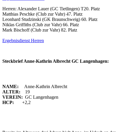
Herren: Alexander Lauer (GC Tietlingen) T20. Platz
Matthias Peschke (Club zur Vahr) 47. Platz
Leonhard Studzinski (GK Braunschweig) 60. Platz
Niklas Griffiths (Club zur Vahr) 66. Platz
Mark Bischoff (Club zur Vahr) 82. Platz
Ergebnisdienst Herren
Steckbrief Anne-Kathrin Albrecht GC Langenhagen:
NAME:
Anne-Kathrin Albrecht
ALTER:
19
VEREIN:
GC Langenhagen
HCP:
+2,2