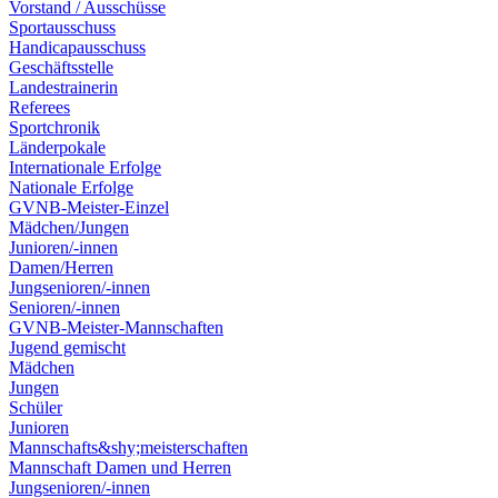
Vorstand / Ausschüsse
Sportausschuss
Handicapausschuss
Geschäftsstelle
Landestrainerin
Referees
Sportchronik
Länderpokale
Internationale Erfolge
Nationale Erfolge
GVNB-Meister-Einzel
Mädchen/Jungen
Junioren/-innen
Damen/Herren
Jungsenioren/-innen
Senioren/-innen
GVNB-Meister-Mannschaften
Jugend gemischt
Mädchen
Jungen
Schüler
Junioren
Mannschafts&shy;meisterschaften
Mannschaft Damen und Herren
Jungsenioren/-innen