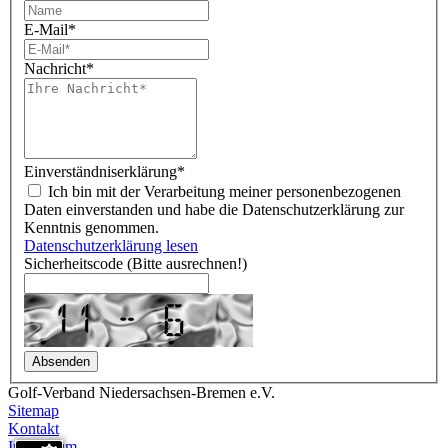
E-Mail
*
Nachricht
*
Einverständniserklärung
*
Ich bin mit der Verarbeitung meiner personenbezogenen
Daten einverstanden und habe die Datenschutzerklärung zur
Kenntnis genommen.
Datenschutzerklärung lesen
Sicherheitscode (Bitte ausrechnen!)
Golf-Verband Niedersachsen-Bremen e.V.
Sitemap
Kontakt
Impressum