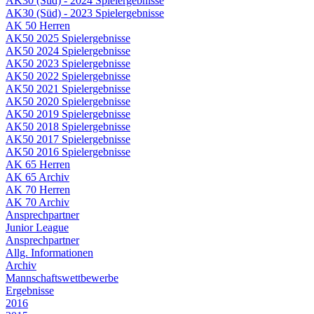
AK30 (Süd) - 2024 Spielergebnisse
AK30 (Süd) - 2023 Spielergebnisse
AK 50 Herren
AK50 2025 Spielergebnisse
AK50 2024 Spielergebnisse
AK50 2023 Spielergebnisse
AK50 2022 Spielergebnisse
AK50 2021 Spielergebnisse
AK50 2020 Spielergebnisse
AK50 2019 Spielergebnisse
AK50 2018 Spielergebnisse
AK50 2017 Spielergebnisse
AK50 2016 Spielergebnisse
AK 65 Herren
AK 65 Archiv
AK 70 Herren
AK 70 Archiv
Ansprechpartner
Junior League
Ansprechpartner
Allg. Informationen
Archiv
Mannschaftswettbewerbe
Ergebnisse
2016