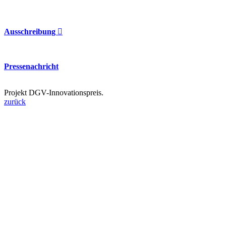
Ausschreibung

Pressenachricht
Projekt DGV-Innovationspreis.
zurück