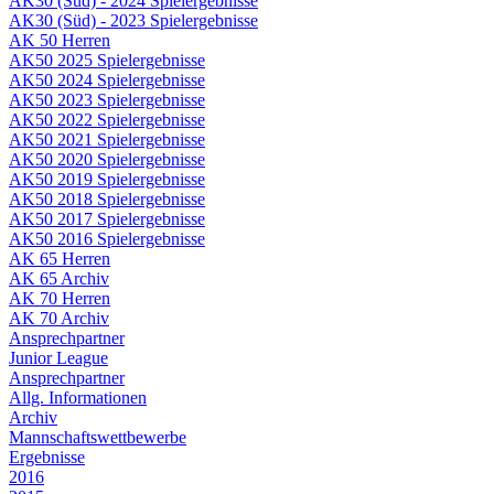
AK30 (Süd) - 2024 Spielergebnisse
AK30 (Süd) - 2023 Spielergebnisse
AK 50 Herren
AK50 2025 Spielergebnisse
AK50 2024 Spielergebnisse
AK50 2023 Spielergebnisse
AK50 2022 Spielergebnisse
AK50 2021 Spielergebnisse
AK50 2020 Spielergebnisse
AK50 2019 Spielergebnisse
AK50 2018 Spielergebnisse
AK50 2017 Spielergebnisse
AK50 2016 Spielergebnisse
AK 65 Herren
AK 65 Archiv
AK 70 Herren
AK 70 Archiv
Ansprechpartner
Junior League
Ansprechpartner
Allg. Informationen
Archiv
Mannschaftswettbewerbe
Ergebnisse
2016