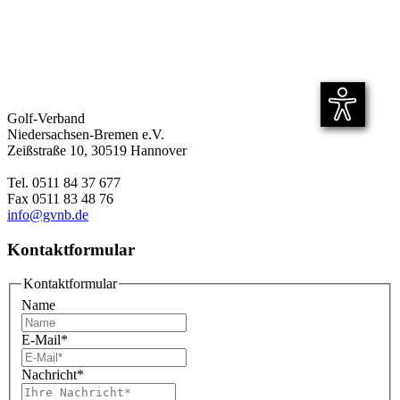
Golf-Verband
Niedersachsen-Bremen e.V.
Zeißstraße 10, 30519 Hannover
Tel. 0511 84 37 677
Fax 0511 83 48 76
info@gvnb.de
Kontaktformular
Kontaktformular
Name
E-Mail
*
Nachricht
*