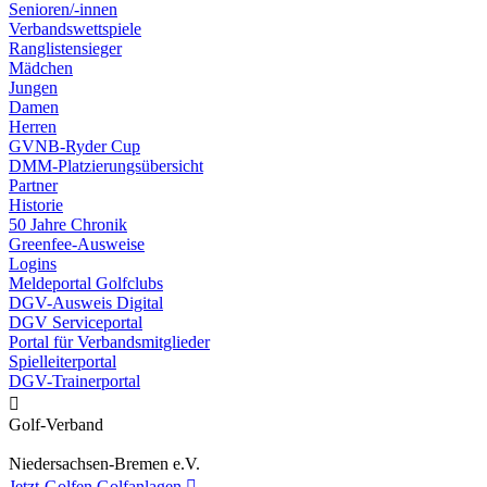
Senioren/-innen
Verbandswettspiele
Ranglistensieger
Mädchen
Jungen
Damen
Herren
GVNB-Ryder Cup
DMM-Platzierungsübersicht
Partner
Historie
50 Jahre Chronik
Greenfee-Ausweise
Logins
Meldeportal Golfclubs
DGV-Ausweis Digital
DGV Serviceportal
Portal für Verbandsmitglieder
Spielleiterportal
DGV-Trainerportal

Golf-Verband
Niedersachsen-Bremen e.V.
Jetzt-Golfen
Golfanlagen
