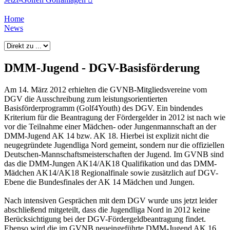
Home
News
DMM-Jugend - DGV-Basisförderung
Am 14. März 2012 erhielten die GVNB-Mitgliedsvereine vom
DGV die Ausschreibung zum leistungsorientierten
Basisförderprogramm (Golf4Youth) des DGV. Ein bindendes
Kriterium für die Beantragung der Fördergelder in 2012 ist nach wie
vor die Teilnahme einer Mädchen- oder Jungenmannschaft an der
DMM-Jugend AK 14 bzw. AK 18. Hierbei ist explizit nicht die
neugegründete Jugendliga Nord gemeint, sondern nur die offiziellen
Deutschen-Mannschaftsmeisterschaften der Jugend. Im GVNB sind
das die DMM-Jungen AK14/AK18 Qualifikation und das DMM-
Mädchen AK14/AK18 Regionalfinale sowie zusätzlich auf DGV-
Ebene die Bundesfinales der AK 14 Mädchen und Jungen.
Nach intensiven Gesprächen mit dem DGV wurde uns jetzt leider
abschließend mitgeteilt, dass die Jugendliga Nord in 2012 keine
Berücksichtigung bei der DGV-Fördergeldbeantragung findet.
Ebenso wird die im GVNB neueingeführte DMM-Jugend AK 16