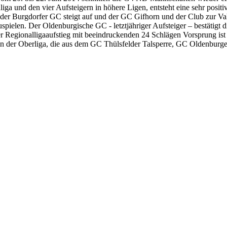
liga und den vier Aufsteigern in höhere Ligen, entsteht eine sehr posi
r Burgdorfer GC steigt auf und der GC Gifhorn und der Club zur Vahr 
pielen. Der Oldenburgische GC - letztjähriger Aufsteiger – bestätigt d
, der Regionalligaaufstieg mit beeindruckenden 24 Schlägen Vorsprun
in der Oberliga, die aus dem GC Thülsfelder Talsperre, GC Oldenbu