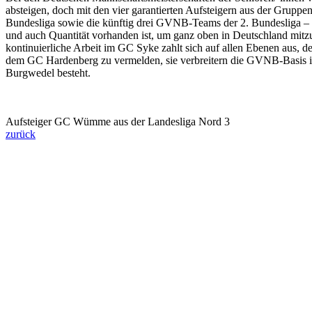
absteigen, doch mit den vier garantierten Aufsteigern aus der Gruppen
Bundesliga sowie die künftig drei GVNB-Teams der 2. Bundesliga – de
und auch Quantität vorhanden ist, um ganz oben in Deutschland mitzus
kontinuierliche Arbeit im GC Syke zahlt sich auf allen Ebenen aus
dem GC Hardenberg zu vermelden, sie verbreitern die GVNB-Basis 
Burgwedel besteht.
Aufsteiger GC Wümme aus der Landesliga Nord 3
zurück