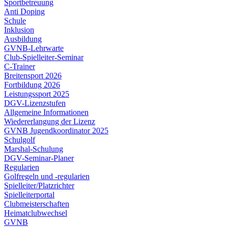
Sportbetreuung
Anti Doping
Schule
Inklusion
Ausbildung
GVNB-Lehrwarte
Club-Spielleiter-Seminar
C-Trainer
Breitensport 2026
Fortbildung 2026
Leistungssport 2025
DGV-Lizenzstufen
Allgemeine Informationen
Wiedererlangung der Lizenz
GVNB Jugendkoordinator 2025
Schulgolf
Marshal-Schulung
DGV-Seminar-Planer
Regularien
Golfregeln und -regularien
Spielleiter/Platzrichter
Spielleiterportal
Clubmeisterschaften
Heimatclubwechsel
GVNB