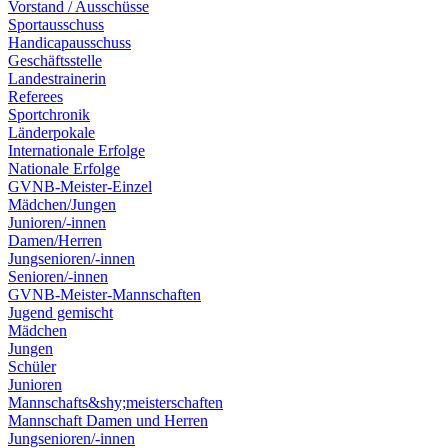
Vorstand / Ausschüsse
Sportausschuss
Handicapausschuss
Geschäftsstelle
Landestrainerin
Referees
Sportchronik
Länderpokale
Internationale Erfolge
Nationale Erfolge
GVNB-Meister-Einzel
Mädchen/Jungen
Junioren/-innen
Damen/Herren
Jungsenioren/-innen
Senioren/-innen
GVNB-Meister-Mannschaften
Jugend gemischt
Mädchen
Jungen
Schüler
Junioren
Mannschafts&shy;meisterschaften
Mannschaft Damen und Herren
Jungsenioren/-innen