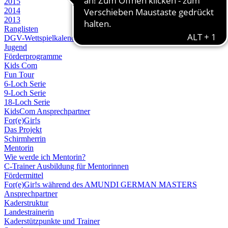
2015
2014
2013
Ranglisten
DGV-Wettspielkalender
Jugend
Förderprogramme
Kids Com
Fun Tour
6-Loch Serie
9-Loch Serie
18-Loch Serie
KidsCom Ansprechpartner
For(e)Gir!s
Das Projekt
Schirmherrin
Mentorin
Wie werde ich Mentorin?
C-Trainer Ausbildung für Mentorinnen
Fördermittel
For(e)Gir!s während des AMUNDI GERMAN MASTERS
Ansprechpartner
Kaderstruktur
Landestrainerin
Kaderstützpunkte und Trainer