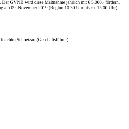
t. Der GVNB wird diese Maßnahme jährlich mit € 5.000.- fördern.
tung am 09. November 2019 (Beginn 10.30 Uhr bis ca. 15.00 Uhr)
 Joachim Schoetzau (Geschäftsführer)