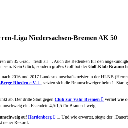
erren-Liga Niedersachsen-Bremen AK 50
ren um 35 Grad, - fresh air - . Auch die Bedenken für den angekündig
icht sein. Kein Glück, sondern großes Golf bot der
Golf-Klub Braunsch
 sind nach 2016 und 2017 Landesmannschaftsmeister in der HLNB (Herre
-Berge Rheden e.V.

, setzten sich die Braunschweiger beim 1. Start 
nkt ab. Der dritte Start gegen
Club zur Vahr Bremen

verlief wie d
raunschweig ein. Es endete 4,5:1,5 für Braunschweig.
unschweig
auf
Hardenberg

1. Und wie erwartet, siegte der „Daue
st neuer Rekord.