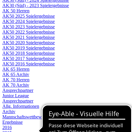
AK30 (Süd) - 2024 Spielergebnisse
AK30 (Süd) - 2023 Spielergebnisse
AK 50 Herren
AK50 2025 Spielergebnisse
AK50 2024 Spielergebnisse
AK50 2023 Spielergebnisse
AK50 2022 Spielergebnisse
AK50 2021 Spielergebnisse
AK50 2020 Spielergebnisse
AK50 2019 Spielergebnisse
AK50 2018 Spielergebnisse
AK50 2017 Spielergebnisse
AK50 2016 Spielergebnisse
AK 65 Herren
AK 65 Archiv
AK 70 Herren
AK 70 Archiv
Ansprechpartner
Junior League
Ansprechpartner
Allg. Informationen
Archiv
Mannschaftswettbewerbe
Ergebnisse
2016