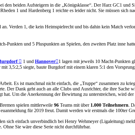
s bei den beiden Aufsteigern in die „Königsklasse“. Der Harz GC1 und
 Rheden 1 und Hardenberg 1 reichte es leider nicht. Sie müssen sich na
el an. Verden 1, die kein Heimspielrecht und bis dahin kein Match verl
tch-Punkten und 5 Pluspunkten an Spielen, den zweiten Platz inne hatt
Burgdorf

1 und
Hannover

1 lagen mit jeweils 10 Macht-Punkten g
it 3,5:2,5 siegte, baute Burgdorf mit einem klaren 5:1 den Vorsprung n
tet Arbeit. Es ist manchmal nicht einfach, die „Truppe“ zusammen zu kri
e. Der Dank geht auch an alle Clubs und Ausrichter, die ihre Sache wi
gt hat. Um die Anerkennung der Bewirtung zu unterstreichen, wird der 
-Bremen spielen mittlerweile
96
Teams mit über
1.000 Teilnehmern
. D
Neuanmeldung für 2019 freut. Damit werden wir erstmals die 100ter Gr
llen sich einfach unverbindlich bei Henry Wehmeyer (Ligaleitung) m
e. Ohne Sie wäre diese Serie nicht durchführbar.