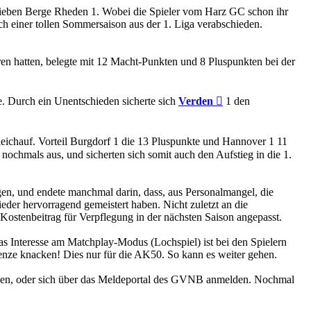
 Sieben Berge Rheden 1. Wobei die Spieler vom Harz GC schon ihr
ch einer tollen Sommersaison aus der 1. Liga verabschieden.
oren hatten, belegte mit 12 Macht-Punkten und 8 Pluspunkten bei der
e. Durch ein Unentschieden sicherte sich
Verden

1 den
leichauf. Vorteil Burgdorf 1 die 13 Pluspunkte und Hannover 1 11
ochmals aus, und sicherten sich somit auch den Aufstieg in die 1.
egen, und endete manchmal darin, dass, aus Personalmangel, die
eder hervorragend gemeistert haben. Nicht zuletzt an die
Kostenbeitrag für Verpflegung in der nächsten Saison angepasst.
as Interesse am Matchplay-Modus (Lochspiel) ist bei den Spielern
enze knacken! Dies nur für die AK50. So kann es weiter gehen.
elden, oder sich über das Meldeportal des GVNB anmelden. Nochmal