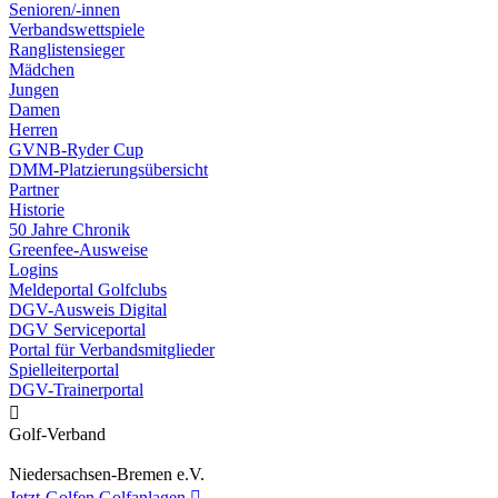
Senioren/-innen
Verbandswettspiele
Ranglistensieger
Mädchen
Jungen
Damen
Herren
GVNB-Ryder Cup
DMM-Platzierungsübersicht
Partner
Historie
50 Jahre Chronik
Greenfee-Ausweise
Logins
Meldeportal Golfclubs
DGV-Ausweis Digital
DGV Serviceportal
Portal für Verbandsmitglieder
Spielleiterportal
DGV-Trainerportal

Golf-Verband
Niedersachsen-Bremen e.V.
Jetzt-Golfen
Golfanlagen
