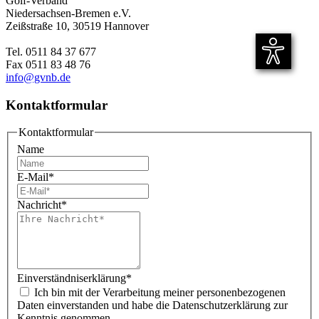
Golf-Verband
Niedersachsen-Bremen e.V.
Zeißstraße 10, 30519 Hannover
Tel. 0511 84 37 677
Fax 0511 83 48 76
info@gvnb.de
Kontaktformular
Kontaktformular
Name
E-Mail
*
Nachricht
*
Einverständniserklärung
*
Ich bin mit der Verarbeitung meiner personenbezogenen
Daten einverstanden und habe die Datenschutzerklärung zur
Kenntnis genommen.