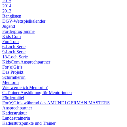
2015
2014
2013
Ranglisten
DGV-Wettspielkalender
Jugend
Förderprogramme
Kids Com
Fun Tour
6-Loch Serie
9-Loch Serie
18-Loch Serie
KidsCom Ansprechpartner
For(e)Gir!s
Das Projekt
Schirmherrin
Mentorin
Wie werde ich Mentorin?
C-Trainer Ausbildung für Mentorinnen
Fördermittel
For(e)Gir!s während des AMUNDI GERMAN MASTERS
Ansprechpartner
Kaderstruktur
Landestrainerin
Kaderstützpunkte und Trainer