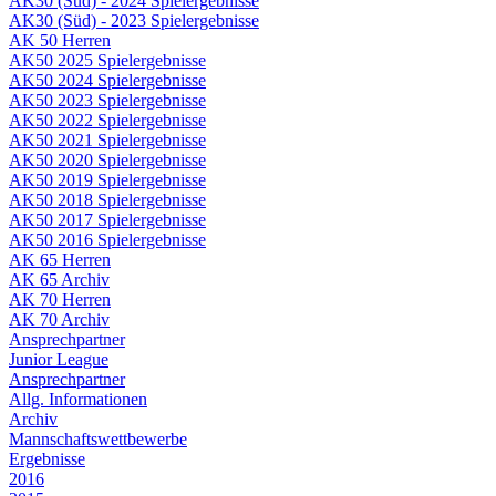
AK30 (Süd) - 2024 Spielergebnisse
AK30 (Süd) - 2023 Spielergebnisse
AK 50 Herren
AK50 2025 Spielergebnisse
AK50 2024 Spielergebnisse
AK50 2023 Spielergebnisse
AK50 2022 Spielergebnisse
AK50 2021 Spielergebnisse
AK50 2020 Spielergebnisse
AK50 2019 Spielergebnisse
AK50 2018 Spielergebnisse
AK50 2017 Spielergebnisse
AK50 2016 Spielergebnisse
AK 65 Herren
AK 65 Archiv
AK 70 Herren
AK 70 Archiv
Ansprechpartner
Junior League
Ansprechpartner
Allg. Informationen
Archiv
Mannschaftswettbewerbe
Ergebnisse
2016