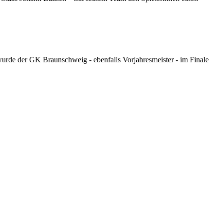
wurde der GK Braunschweig - ebenfalls Vorjahresmeister - im Finale