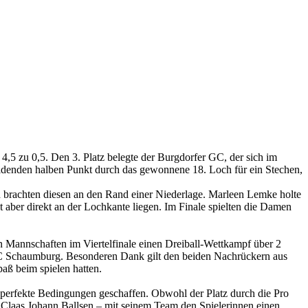
5 zu 0,5. Den 3. Platz belegte der Burgdorfer GC, der sich im
idenden halben Punkt durch das gewonnene 18. Loch für ein Stechen,
nd brachten diesen an den Rand einer Niederlage. Marleen Lemke holte
 aber direkt an der Lochkante liegen. Im Finale spielten die Damen
nen Mannschaften im Viertelfinale einen Dreiball-Wettkampf über 2
 Schaumburg. Besonderen Dank gilt den beiden Nachrückern aus
ß beim spielen hatten.
perfekte Bedingungen geschaffen. Obwohl der Platz durch die Pro
– Claas Johann Ballsen – mit seinem Team den Spielerinnen einen