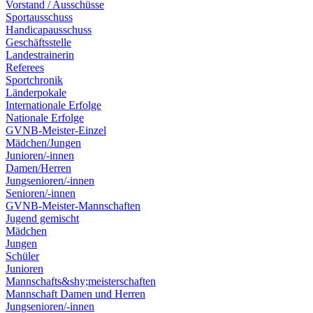
Vorstand / Ausschüsse
Sportausschuss
Handicapausschuss
Geschäftsstelle
Landestrainerin
Referees
Sportchronik
Länderpokale
Internationale Erfolge
Nationale Erfolge
GVNB-Meister-Einzel
Mädchen/Jungen
Junioren/-innen
Damen/Herren
Jungsenioren/-innen
Senioren/-innen
GVNB-Meister-Mannschaften
Jugend gemischt
Mädchen
Jungen
Schüler
Junioren
Mannschafts&shy;meisterschaften
Mannschaft Damen und Herren
Jungsenioren/-innen