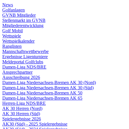
News
Golfanlagen
GVNB Mitglieder
Stellenmarkt im GVNB
Mitgliederentwicklung
Golf Mobil
Wettspiele
Wettspielkalender
Ranglisten
Mannschaftswettbewerbe
Ergebnisse Ligenturniere
Meldeportal Golfclubs
Damen-Liga NDS/BRE
Ansprechpartner
Ausschreibung 2026
Damen-Liga Niedersachsen-Bremen AK 30 (Nord)
Damen-Liga Niedersachsen-Bremen AK 30 (Süd)
Damen-Liga Niedersachsen-Bremen AK 50
Damen-Liga Niedersachsen-Bremen AK 65
Herren-Liga NDS/BRE
AK 30 Herren (Nord)
AK 30 Herren (Süd)
Spielergebnisse 2026
AK30 (Süd) - 2025 Spielergebnisse