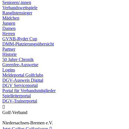
Senioren/-innen
Verbandswettspiele
Ranglistensieger
Mädchen
Jungen
Damen
Herren
GVNB-Ryder Cup
DMM-Platzierungsübersicht
Partner
Historie
50 Jahre Chronik
Greenfee-Ausweise
Logins
Meldeportal Golfclubs
DGV-Ausweis Digital
DGV Serviceportal
Portal für Verbandsmitglieder
Spielleiterportal
DGV-Trainerportal

Golf-Verband
Niedersachsen-Bremen e.V.
Jetzt-Golfen
Golfanlagen
