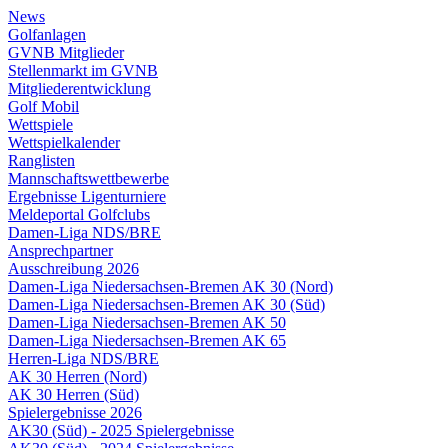
News
Golfanlagen
GVNB Mitglieder
Stellenmarkt im GVNB
Mitgliederentwicklung
Golf Mobil
Wettspiele
Wettspielkalender
Ranglisten
Mannschaftswettbewerbe
Ergebnisse Ligenturniere
Meldeportal Golfclubs
Damen-Liga NDS/BRE
Ansprechpartner
Ausschreibung 2026
Damen-Liga Niedersachsen-Bremen AK 30 (Nord)
Damen-Liga Niedersachsen-Bremen AK 30 (Süd)
Damen-Liga Niedersachsen-Bremen AK 50
Damen-Liga Niedersachsen-Bremen AK 65
Herren-Liga NDS/BRE
AK 30 Herren (Nord)
AK 30 Herren (Süd)
Spielergebnisse 2026
AK30 (Süd) - 2025 Spielergebnisse