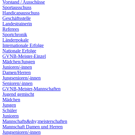
Vorstand / Ausschüsse
Sportausschuss
Handicapausschuss
Geschäftsstelle
Landestrainerin
Referees
Sportchronik
Länderpokale
Internationale Erfolge
Nationale Erfolge
GVNB-Meister-Einzel
Mädchen/Jungen
Junioren/-innen
Damen/Herren
Jungsenioren/-innen
Senioren/-innen
GVNB-Meister-Mannschaften
Jugend gemischt
Mädchen
Jungen
Schüler
Junioren
Mannschafts&shy;meisterschaften
Mannschaft Damen und Herren
Jungsenioren/-innen