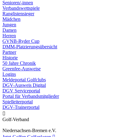
Senioren/-innen
Verbandswettspiele
Ranglistensieger
Mädchen
Jungen
Damen
Herren
GVNB-Ryder Cup
DMM-Platzierungsübersicht
Partner
Historie
50 Jahre Chronik
Greenfee-Ausweise
Logins
Meldeportal Golfclubs
DGV-Ausweis Digital
DGV Serviceportal
Portal für Verbandsmitglieder
Spielleiterportal
DGV-Trainerportal

Golf-Verband
Niedersachsen-Bremen e.V.
Jetzt-Golfen
Golfanlagen
