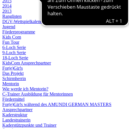
2015
2014
2013
Ranglisten
DGV-Wettspielkalender
Jugend
Förderprogramme
Kids Com
Fun Tour
6-Loch Serie
9-Loch Serie
18-Loch Serie
KidsCom Ansprechpartner
For(e)Gir!s
Das Projekt
Schirmherrin
Mentorin
Wie werde ich Mentorin?
C-Trainer Ausbildung für Mentorinnen
Fördermittel
For(e)Gir!s während des AMUNDI GERMAN MASTERS
Ansprechpartner
Kaderstruktur
Landestrainerin
Kaderstützpunkte und Trainer