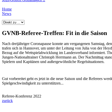
Home
News
GVNB-Referee-Treffen: Fit in die Saison
Nach dreijähriger Coronapause konnte am vergangenen Samstag, den 
trafen sich in Hannover, um unter der Leitung von Julia von der Hey
Bezug auf die Wettspielabwicklung im Landesverband informiert. Th
Jungen-Nationaltrainer Christoph Herrmann an. Der Nachmittag stan
Spielern und Kapitänen und außergewöhnliche Regelsituationen.
Gut vorbereitet geht es jetzt in die neue Saison und die Referees w
Spielgeschwindigkeit zu unterstützen...
Referee-Konferenz 2022
zurück