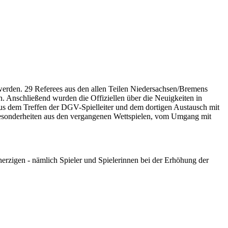
werden. 29 Referees aus den allen Teilen Niedersachsen/Bremens
n. Anschließend wurden die Offiziellen über die Neuigkeiten in
us dem Treffen der DGV-Spielleiter und dem dortigen Austausch mit
 Besonderheiten aus den vergangenen Wettspielen, vom Umgang mit
erzigen - nämlich Spieler und Spielerinnen bei der Erhöhung der