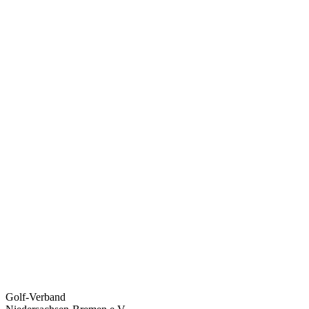
Golf-Verband