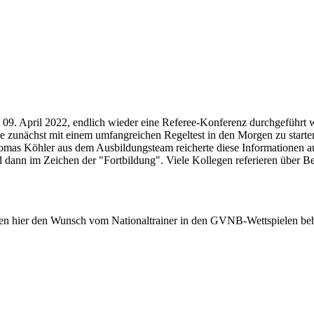
09. April 2022, endlich wieder eine Referee-Konferenz durchgeführt 
de zunächst mit einem umfangreichen Regeltest in den Morgen zu starte
omas Köhler aus dem Ausbildungsteam reicherte diese Informationen a
d dann im Zeichen der "Fortbildung". Viele Kollegen referieren über
erden hier den Wunsch vom Nationaltrainer in den GVNB-Wettspielen beh