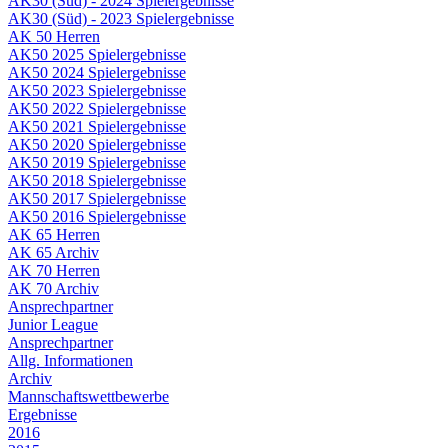
AK30 (Süd) - 2024 Spielergebnisse
AK30 (Süd) - 2023 Spielergebnisse
AK 50 Herren
AK50 2025 Spielergebnisse
AK50 2024 Spielergebnisse
AK50 2023 Spielergebnisse
AK50 2022 Spielergebnisse
AK50 2021 Spielergebnisse
AK50 2020 Spielergebnisse
AK50 2019 Spielergebnisse
AK50 2018 Spielergebnisse
AK50 2017 Spielergebnisse
AK50 2016 Spielergebnisse
AK 65 Herren
AK 65 Archiv
AK 70 Herren
AK 70 Archiv
Ansprechpartner
Junior League
Ansprechpartner
Allg. Informationen
Archiv
Mannschaftswettbewerbe
Ergebnisse
2016