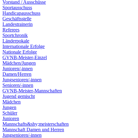
Vorstand / Ausschüsse
Sportausschuss
Handicapausschuss
Geschäftsstelle
Landestrainerin
Referees
Sportchronik
Länderpokale
Internationale Erfolge
Nationale Erfolge
GVNB-Meister-Einzel
Mädchen/Jungen
Junioren/-innen
Damen/Herren
Jungsenioren/-innen
Senioren/-innen
GVNB-Meister-Mannschaften
Jugend gemischt
Mädchen
Jungen
Schüler
Junioren
Mannschafts&shy;meisterschaften
Mannschaft Damen und Herren
Jungsenioren/-innen