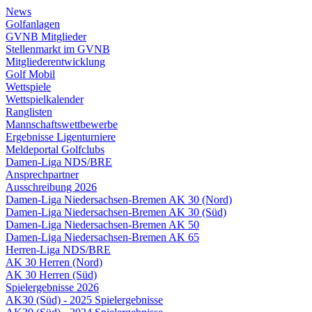
News
Golfanlagen
GVNB Mitglieder
Stellenmarkt im GVNB
Mitgliederentwicklung
Golf Mobil
Wettspiele
Wettspielkalender
Ranglisten
Mannschaftswettbewerbe
Ergebnisse Ligenturniere
Meldeportal Golfclubs
Damen-Liga NDS/BRE
Ansprechpartner
Ausschreibung 2026
Damen-Liga Niedersachsen-Bremen AK 30 (Nord)
Damen-Liga Niedersachsen-Bremen AK 30 (Süd)
Damen-Liga Niedersachsen-Bremen AK 50
Damen-Liga Niedersachsen-Bremen AK 65
Herren-Liga NDS/BRE
AK 30 Herren (Nord)
AK 30 Herren (Süd)
Spielergebnisse 2026
AK30 (Süd) - 2025 Spielergebnisse