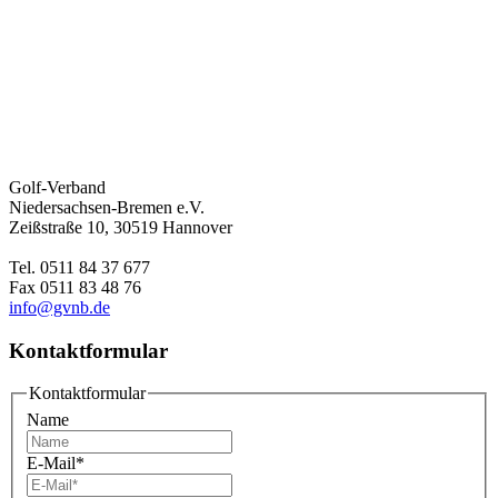
Golf-Verband
Niedersachsen-Bremen e.V.
Zeißstraße 10, 30519 Hannover
Tel. 0511 84 37 677
Fax 0511 83 48 76
info@gvnb.de
Kontaktformular
Kontaktformular
Name
E-Mail
*