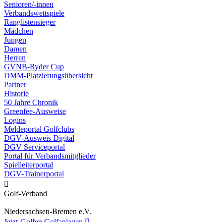
Senioren/-innen
Verbandswettspiele
Ranglistensieger
Mädchen
Jungen
Damen
Herren
GVNB-Ryder Cup
DMM-Platzierungsübersicht
Partner
Historie
50 Jahre Chronik
Greenfee-Ausweise
Logins
Meldeportal Golfclubs
DGV-Ausweis Digital
DGV Serviceportal
Portal für Verbandsmitglieder
Spielleiterportal
DGV-Trainerportal

Golf-Verband
Niedersachsen-Bremen e.V.
Jetzt-Golfen
Golfanlagen
