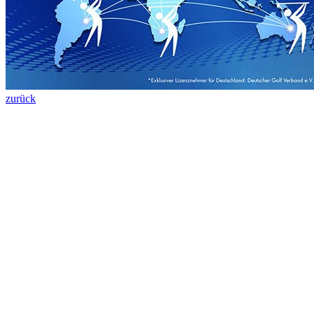
zurück