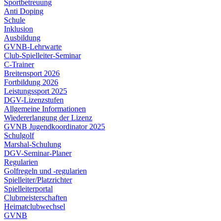
Sportbetreuung
Anti Doping
Schule
Inklusion
Ausbildung
GVNB-Lehrwarte
Club-Spielleiter-Seminar
C-Trainer
Breitensport 2026
Fortbildung 2026
Leistungssport 2025
DGV-Lizenzstufen
Allgemeine Informationen
Wiedererlangung der Lizenz
GVNB Jugendkoordinator 2025
Schulgolf
Marshal-Schulung
DGV-Seminar-Planer
Regularien
Golfregeln und -regularien
Spielleiter/Platzrichter
Spielleiterportal
Clubmeisterschaften
Heimatclubwechsel
GVNB