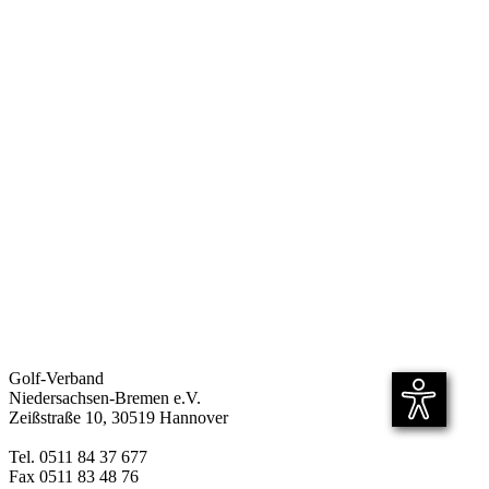
Golf-Verband
Niedersachsen-Bremen e.V.
Zeißstraße 10, 30519 Hannover
Tel. 0511 84 37 677
Fax 0511 83 48 76