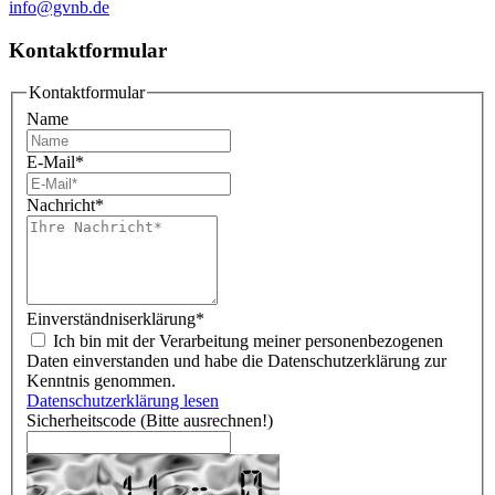
info@gvnb.de
Kontaktformular
Kontaktformular
Name
E-Mail
*
Nachricht
*
Einverständniserklärung
*
Ich bin mit der Verarbeitung meiner personenbezogenen
Daten einverstanden und habe die Datenschutzerklärung zur
Kenntnis genommen.
Datenschutzerklärung lesen
Sicherheitscode (Bitte ausrechnen!)