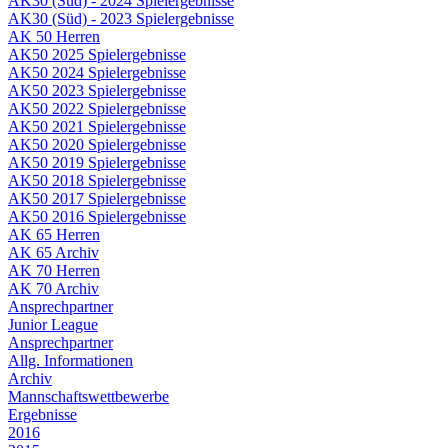
AK30 (Süd) - 2024 Spielergebnisse
AK30 (Süd) - 2023 Spielergebnisse
AK 50 Herren
AK50 2025 Spielergebnisse
AK50 2024 Spielergebnisse
AK50 2023 Spielergebnisse
AK50 2022 Spielergebnisse
AK50 2021 Spielergebnisse
AK50 2020 Spielergebnisse
AK50 2019 Spielergebnisse
AK50 2018 Spielergebnisse
AK50 2017 Spielergebnisse
AK50 2016 Spielergebnisse
AK 65 Herren
AK 65 Archiv
AK 70 Herren
AK 70 Archiv
Ansprechpartner
Junior League
Ansprechpartner
Allg. Informationen
Archiv
Mannschaftswettbewerbe
Ergebnisse
2016