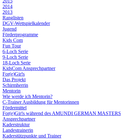
2015
2014
2013
Ranglisten
DGV-Wettspielkalender
Jugend
Förderprogramme
Kids Com
Fun Tour
6-Loch Serie
9-Loch Serie
18-Loch Serie
KidsCom Ansprechpartner
For(e)Gir!s
Das Projekt
Schirmherrin
Mentorin
Wie werde ich Mentorin?
C-Trainer Ausbildung für Mentorinnen
Fördermittel
For(e)Gir!s während des AMUNDI GERMAN MASTERS
Ansprechpartner
Kaderstruktur
Landestrainerin
Kaderstützpunkte und Trainer