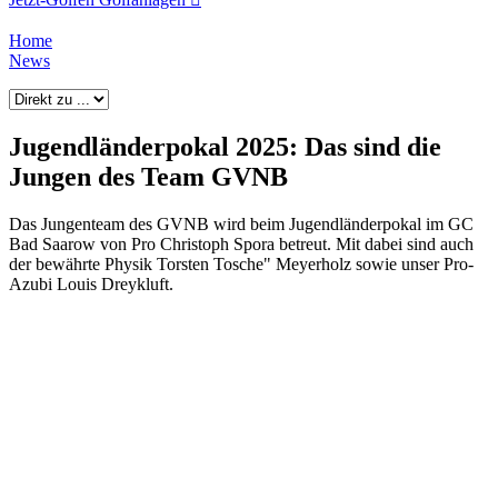
Home
News
Jugendländerpokal 2025: Das sind die
Jungen des Team GVNB
Das Jungenteam des GVNB wird beim Jugendländerpokal im GC
Bad Saarow von Pro Christoph Spora betreut. Mit dabei sind auch
der bewährte Physik Torsten Tosche" Meyerholz sowie unser Pro-
Azubi Louis Dreykluft.