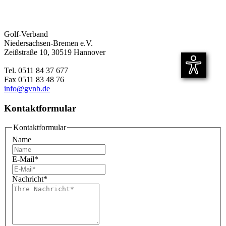
Golf-Verband
Niedersachsen-Bremen e.V.
Zeißstraße 10, 30519 Hannover
Tel. 0511 84 37 677
Fax 0511 83 48 76
info@gvnb.de
Kontaktformular
Kontaktformular
Name
E-Mail
*
Nachricht
*