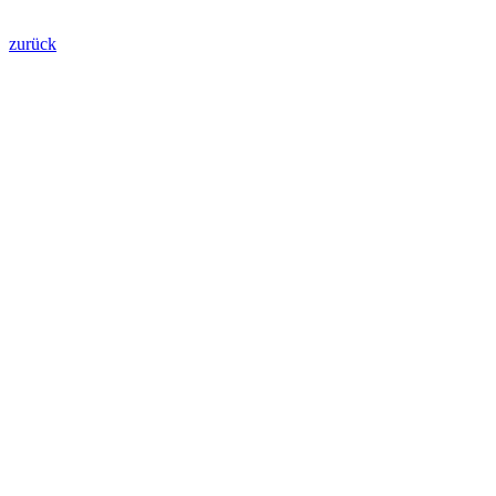
zurück