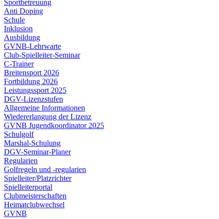
Sportbetreuung
Anti Doping
Schule
Inklusion
Ausbildung
GVNB-Lehrwarte
Club-Spielleiter-Seminar
C-Trainer
Breitensport 2026
Fortbildung 2026
Leistungssport 2025
DGV-Lizenzstufen
Allgemeine Informationen
Wiedererlangung der Lizenz
GVNB Jugendkoordinator 2025
Schulgolf
Marshal-Schulung
DGV-Seminar-Planer
Regularien
Golfregeln und -regularien
Spielleiter/Platzrichter
Spielleiterportal
Clubmeisterschaften
Heimatclubwechsel
GVNB