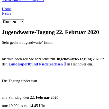
Home
News
Jugendwarte-Tagung 22. Februar 2020
Sehr geehrte Jugendwarte/-innen,
hiermit laden wir Sie herzlichst zur
Jugendwarte-Tagung 2020
in
den
Landessportbund Niedersachsen

in Hannover ein.
Die Tagung findet statt
am: Samstag, den
22. Februar 2020
um: 10.00 bis ca. 14.45 Uhr