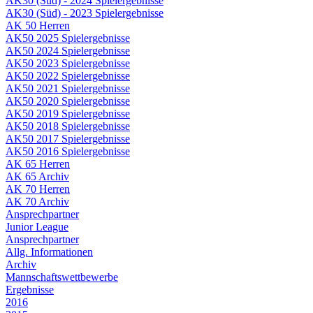
AK30 (Süd) - 2024 Spielergebnisse
AK30 (Süd) - 2023 Spielergebnisse
AK 50 Herren
AK50 2025 Spielergebnisse
AK50 2024 Spielergebnisse
AK50 2023 Spielergebnisse
AK50 2022 Spielergebnisse
AK50 2021 Spielergebnisse
AK50 2020 Spielergebnisse
AK50 2019 Spielergebnisse
AK50 2018 Spielergebnisse
AK50 2017 Spielergebnisse
AK50 2016 Spielergebnisse
AK 65 Herren
AK 65 Archiv
AK 70 Herren
AK 70 Archiv
Ansprechpartner
Junior League
Ansprechpartner
Allg. Informationen
Archiv
Mannschaftswettbewerbe
Ergebnisse
2016