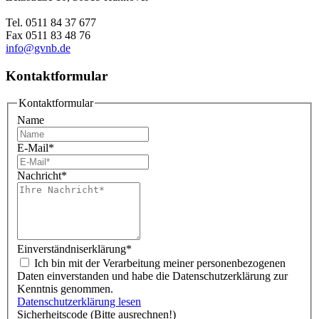
Tel. 0511 84 37 677
Fax 0511 83 48 76
info@gvnb.de
Kontaktformular
Kontaktformular
Name
E-Mail
*
Nachricht
*
Einverständniserklärung
*
Ich bin mit der Verarbeitung meiner personenbezogenen
Daten einverstanden und habe die Datenschutzerklärung zur
Kenntnis genommen.
Datenschutzerklärung lesen
Sicherheitscode (Bitte ausrechnen!)