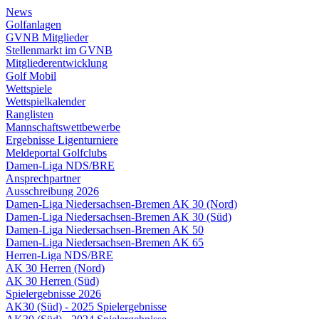
News
Golfanlagen
GVNB Mitglieder
Stellenmarkt im GVNB
Mitgliederentwicklung
Golf Mobil
Wettspiele
Wettspielkalender
Ranglisten
Mannschaftswettbewerbe
Ergebnisse Ligenturniere
Meldeportal Golfclubs
Damen-Liga NDS/BRE
Ansprechpartner
Ausschreibung 2026
Damen-Liga Niedersachsen-Bremen AK 30 (Nord)
Damen-Liga Niedersachsen-Bremen AK 30 (Süd)
Damen-Liga Niedersachsen-Bremen AK 50
Damen-Liga Niedersachsen-Bremen AK 65
Herren-Liga NDS/BRE
AK 30 Herren (Nord)
AK 30 Herren (Süd)
Spielergebnisse 2026
AK30 (Süd) - 2025 Spielergebnisse