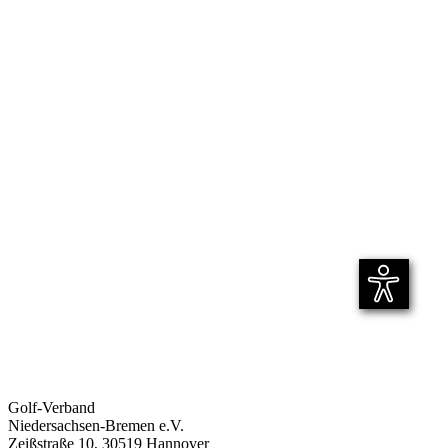
Golf-Verband
Niedersachsen-Bremen e.V.
Zeißstraße 10, 30519 Hannover