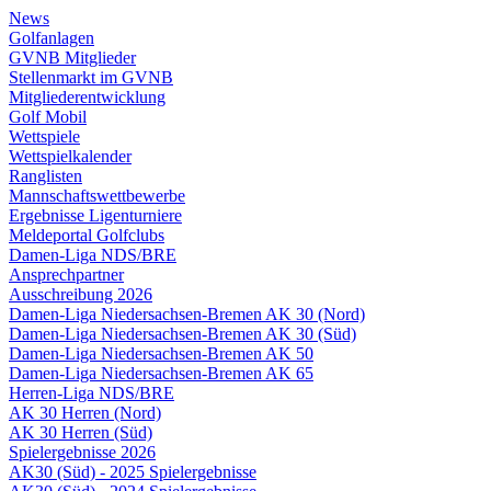
News
Golfanlagen
GVNB Mitglieder
Stellenmarkt im GVNB
Mitgliederentwicklung
Golf Mobil
Wettspiele
Wettspielkalender
Ranglisten
Mannschaftswettbewerbe
Ergebnisse Ligenturniere
Meldeportal Golfclubs
Damen-Liga NDS/BRE
Ansprechpartner
Ausschreibung 2026
Damen-Liga Niedersachsen-Bremen AK 30 (Nord)
Damen-Liga Niedersachsen-Bremen AK 30 (Süd)
Damen-Liga Niedersachsen-Bremen AK 50
Damen-Liga Niedersachsen-Bremen AK 65
Herren-Liga NDS/BRE
AK 30 Herren (Nord)
AK 30 Herren (Süd)
Spielergebnisse 2026
AK30 (Süd) - 2025 Spielergebnisse