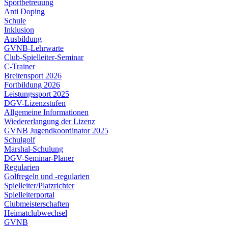
Sportbetreuung
Anti Doping
Schule
Inklusion
Ausbildung
GVNB-Lehrwarte
Club-Spielleiter-Seminar
C-Trainer
Breitensport 2026
Fortbildung 2026
Leistungssport 2025
DGV-Lizenzstufen
Allgemeine Informationen
Wiedererlangung der Lizenz
GVNB Jugendkoordinator 2025
Schulgolf
Marshal-Schulung
DGV-Seminar-Planer
Regularien
Golfregeln und -regularien
Spielleiter/Platzrichter
Spielleiterportal
Clubmeisterschaften
Heimatclubwechsel
GVNB