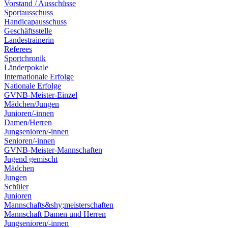
Vorstand / Ausschüsse
Sportausschuss
Handicapausschuss
Geschäftsstelle
Landestrainerin
Referees
Sportchronik
Länderpokale
Internationale Erfolge
Nationale Erfolge
GVNB-Meister-Einzel
Mädchen/Jungen
Junioren/-innen
Damen/Herren
Jungsenioren/-innen
Senioren/-innen
GVNB-Meister-Mannschaften
Jugend gemischt
Mädchen
Jungen
Schüler
Junioren
Mannschafts&shy;meisterschaften
Mannschaft Damen und Herren
Jungsenioren/-innen