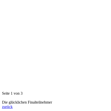
Seite 1 von 3
Die glücklichen Finalteilnehmer
zurück