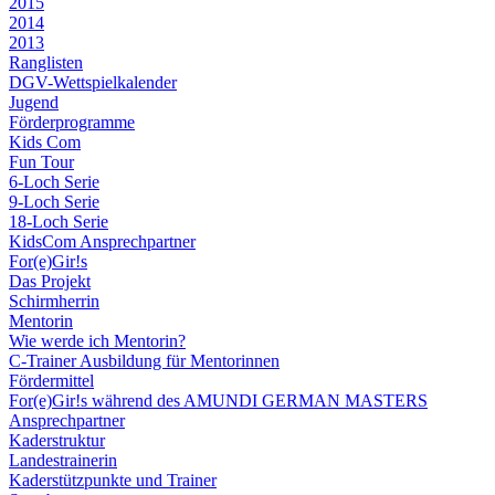
2015
2014
2013
Ranglisten
DGV-Wettspielkalender
Jugend
Förderprogramme
Kids Com
Fun Tour
6-Loch Serie
9-Loch Serie
18-Loch Serie
KidsCom Ansprechpartner
For(e)Gir!s
Das Projekt
Schirmherrin
Mentorin
Wie werde ich Mentorin?
C-Trainer Ausbildung für Mentorinnen
Fördermittel
For(e)Gir!s während des AMUNDI GERMAN MASTERS
Ansprechpartner
Kaderstruktur
Landestrainerin
Kaderstützpunkte und Trainer