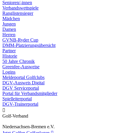
Senioren/-innen
Verbandswettspiele
Ranglistensieger
Mädchen
Jungen
Damen
Herren
GVNB-Ryder Cup
DMM-Platzierungsübersicht
Partner
Historie
50 Jahre Chronik
Greenfee-Ausweise
Logins
Meldeportal Golfclubs
DGV-Ausweis Digital
DGV Serviceportal
Portal für Verbandsmitglieder
Spielleiterportal
DGV-Trainerportal

Golf-Verband
Niedersachsen-Bremen e.V.
Jetzt-Golfen
Golfanlagen
