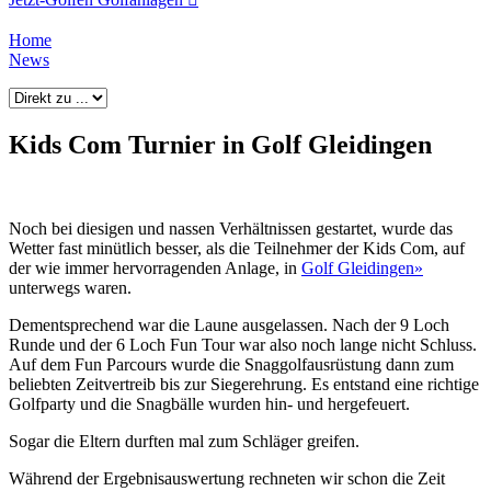
Home
News
Kids Com Turnier in Golf Gleidingen
Noch bei diesigen und nassen Verhältnissen gestartet, wurde das
Wetter fast minütlich besser, als die Teilnehmer der Kids Com, auf
der wie immer hervorragenden Anlage, in
Golf Gleidingen»
unterwegs waren.
Dementsprechend war die Laune ausgelassen. Nach der 9 Loch
Runde und der 6 Loch Fun Tour war also noch lange nicht Schluss.
Auf dem Fun Parcours wurde die Snaggolfausrüstung dann zum
beliebten Zeitvertreib bis zur Siegerehrung. Es entstand eine richtige
Golfparty und die Snagbälle wurden hin- und hergefeuert.
Sogar die Eltern durften mal zum Schläger greifen.
Während der Ergebnisauswertung rechneten wir schon die Zeit