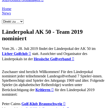
Home
News
Länderpokal AK 50 - Team 2019
nominiert
Vom 26. - 28. Juli 2019 findet der Länderpokal der AK 50 im
Licher Golfclub

statt. Ausrichter und Organisator des
Länderpokals ist der
Hessische Golfverband

Zuschauer sind herzlich Willkommen! Für den Länderpokal
nominiert jeder teilnehmende Landesgolfverband 7 Spieler/-innen.
Spielberechtigt sind Spieler des Jahrgangs 1969 und älter. Folgende
Spieler (in alphabetischer Reihenfolge) wurden unter
Berücksichtigung der
Kritieren

für den Länderpokal 2019
nominiert:
Peter Cairns
Golf-Klub Braunschweig
