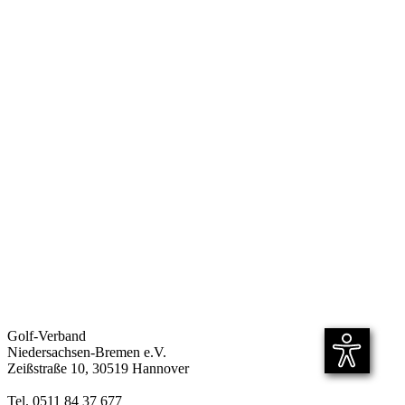
Golf-Verband
Niedersachsen-Bremen e.V.
Zeißstraße 10, 30519 Hannover
Tel. 0511 84 37 677