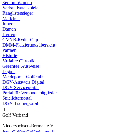
Senioren/-innen
Verbandswettspiele
Ranglistensieger
Mädchen
Jungen
Damen
Herren
GVNB-Ryder Cup
DMM-Platzierungsübersicht
Partner
Historie
50 Jahre Chronik
Greenfee-Ausweise
Logins
Meldeportal Golfclubs
DGV-Ausweis Digital
DGV Serviceportal
Portal für Verbandsmitglieder
Spielleiterportal
DGV-Trainerportal

Golf-Verband
Niedersachsen-Bremen e.V.
Jetzt-Golfen
Golfanlagen
