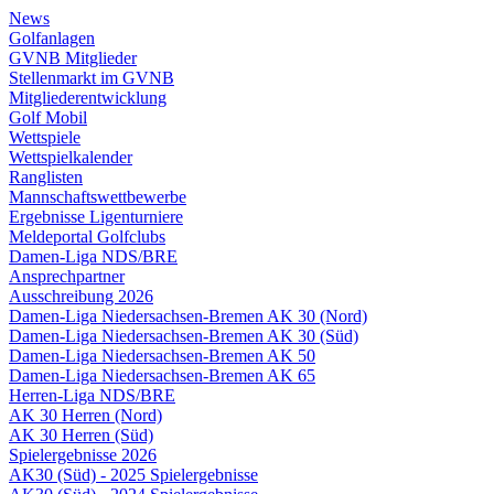
News
Golfanlagen
GVNB Mitglieder
Stellenmarkt im GVNB
Mitgliederentwicklung
Golf Mobil
Wettspiele
Wettspielkalender
Ranglisten
Mannschaftswettbewerbe
Ergebnisse Ligenturniere
Meldeportal Golfclubs
Damen-Liga NDS/BRE
Ansprechpartner
Ausschreibung 2026
Damen-Liga Niedersachsen-Bremen AK 30 (Nord)
Damen-Liga Niedersachsen-Bremen AK 30 (Süd)
Damen-Liga Niedersachsen-Bremen AK 50
Damen-Liga Niedersachsen-Bremen AK 65
Herren-Liga NDS/BRE
AK 30 Herren (Nord)
AK 30 Herren (Süd)
Spielergebnisse 2026
AK30 (Süd) - 2025 Spielergebnisse