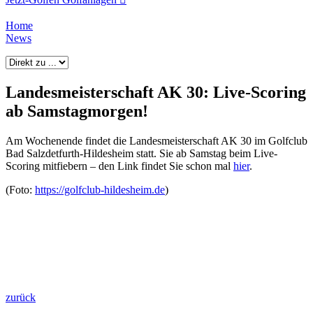
Home
News
Landesmeisterschaft AK 30: Live-Scoring
ab Samstagmorgen!
Am Wochenende findet die Landesmeisterschaft AK 30 im Golfclub
Bad Salzdetfurth-Hildesheim statt. Sie ab Samstag beim Live-
Scoring mitfiebern – den Link findet Sie schon mal
hier
.
(Foto:
https://golfclub-hildesheim.de
)
zurück