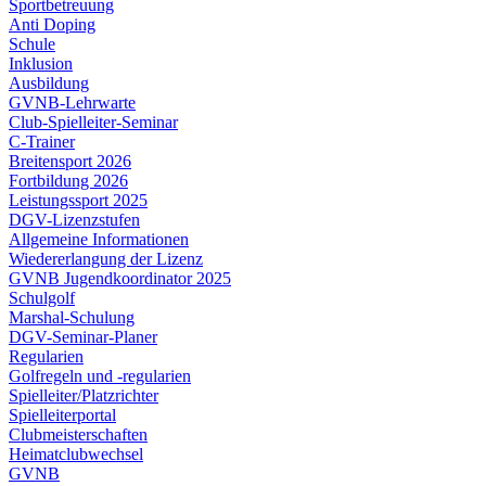
Sportbetreuung
Anti Doping
Schule
Inklusion
Ausbildung
GVNB-Lehrwarte
Club-Spielleiter-Seminar
C-Trainer
Breitensport 2026
Fortbildung 2026
Leistungssport 2025
DGV-Lizenzstufen
Allgemeine Informationen
Wiedererlangung der Lizenz
GVNB Jugendkoordinator 2025
Schulgolf
Marshal-Schulung
DGV-Seminar-Planer
Regularien
Golfregeln und -regularien
Spielleiter/Platzrichter
Spielleiterportal
Clubmeisterschaften
Heimatclubwechsel
GVNB