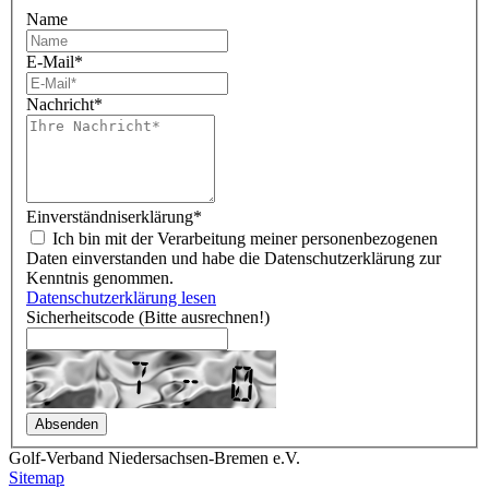
Name
E-Mail
*
Nachricht
*
Einverständniserklärung
*
Ich bin mit der Verarbeitung meiner personenbezogenen
Daten einverstanden und habe die Datenschutzerklärung zur
Kenntnis genommen.
Datenschutzerklärung lesen
Sicherheitscode (Bitte ausrechnen!)
Golf-Verband Niedersachsen-Bremen e.V.
Sitemap