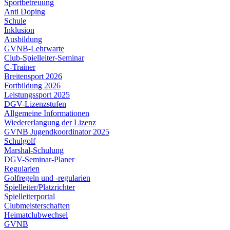
Sportbetreuung
Anti Doping
Schule
Inklusion
Ausbildung
GVNB-Lehrwarte
Club-Spielleiter-Seminar
C-Trainer
Breitensport 2026
Fortbildung 2026
Leistungssport 2025
DGV-Lizenzstufen
Allgemeine Informationen
Wiedererlangung der Lizenz
GVNB Jugendkoordinator 2025
Schulgolf
Marshal-Schulung
DGV-Seminar-Planer
Regularien
Golfregeln und -regularien
Spielleiter/Platzrichter
Spielleiterportal
Clubmeisterschaften
Heimatclubwechsel
GVNB