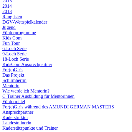
2015
2014
2013
Ranglisten
DGV-Wettspielkalender
Jugend
Förderprogramme
Kids Com
Fun Tour
6-Loch Serie
9-Loch Serie
18-Loch Serie
KidsCom Ansprechpartner
For(e)Gir!s
Das Projekt
Schirmherrin
Mentorin
Wie werde ich Mentorin?
C-Trainer Ausbildung für Mentorinnen
Fördermittel
For(e)Gir!s während des AMUNDI GERMAN MASTERS
Ansprechpartner
Kaderstruktur
Landestrainerin
Kaderstützpunkte und Trainer