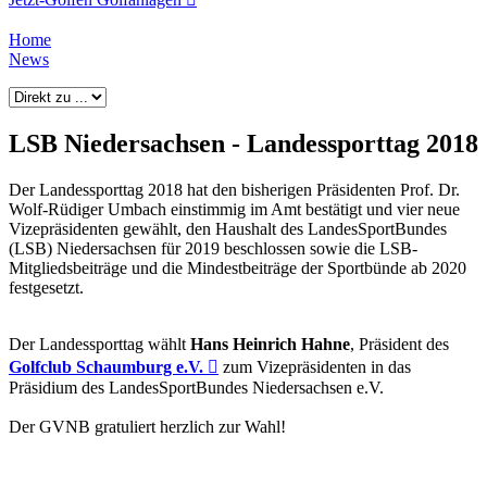
Home
News
LSB Niedersachsen - Landessporttag 2018
Der Landessporttag 2018 hat den bisherigen Präsidenten Prof. Dr.
Wolf-Rüdiger Umbach einstimmig im Amt bestätigt und vier neue
Vizepräsidenten gewählt, den Haushalt des LandesSportBundes
(LSB) Niedersachsen für 2019 beschlossen sowie die LSB-
Mitgliedsbeiträge und die Mindestbeiträge der Sportbünde ab 2020
festgesetzt.
Der Landessporttag wählt
Hans Heinrich Hahne
, Präsident des
Golfclub Schaumburg e.V.

zum Vizepräsidenten in das
Präsidium des LandesSportBundes Niedersachsen e.V.
Der GVNB gratuliert herzlich zur Wahl!