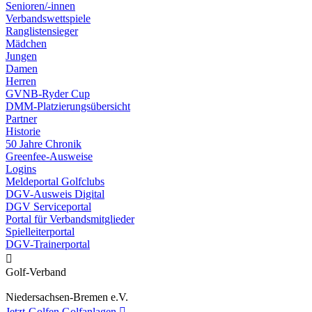
Senioren/-innen
Verbandswettspiele
Ranglistensieger
Mädchen
Jungen
Damen
Herren
GVNB-Ryder Cup
DMM-Platzierungsübersicht
Partner
Historie
50 Jahre Chronik
Greenfee-Ausweise
Logins
Meldeportal Golfclubs
DGV-Ausweis Digital
DGV Serviceportal
Portal für Verbandsmitglieder
Spielleiterportal
DGV-Trainerportal

Golf-Verband
Niedersachsen-Bremen e.V.
Jetzt-Golfen
Golfanlagen
