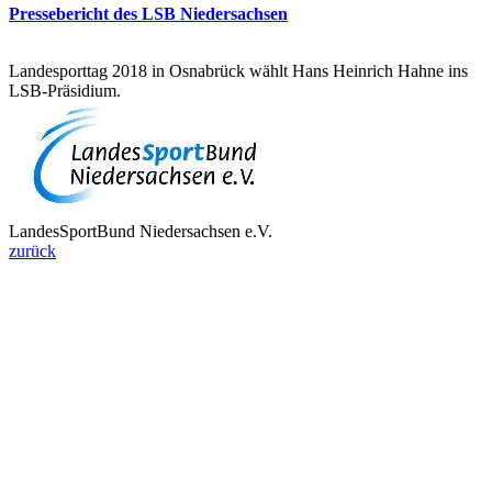
Pressebericht des LSB Niedersachsen
Landesporttag 2018 in Osnabrück wählt Hans Heinrich Hahne ins
LSB-Präsidium.
LandesSportBund Niedersachsen e.V.
zurück