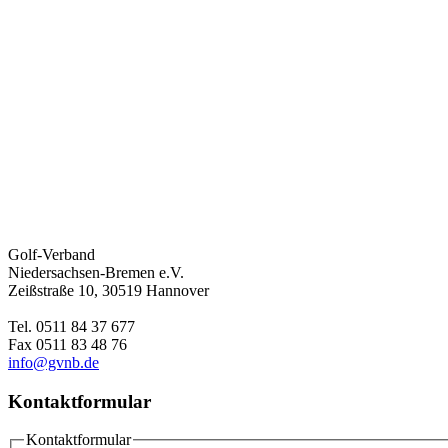
Golf-Verband
Niedersachsen-Bremen e.V.
Zeißstraße 10, 30519 Hannover
Tel. 0511 84 37 677
Fax 0511 83 48 76
info@gvnb.de
Kontaktformular
Kontaktformular