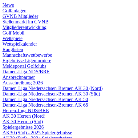
News
Golfanlagen
GVNB Mitglieder
Stellenmarkt im GVNB
Mitgliederentwicklung
Golf Mobil
Wettspiele
Wettspielkalender
Ranglisten
Mannschaftswettbewerbe
Ergebnisse Ligenturniere
Meldeportal Golfclubs
Damen-Liga NDS/BRE
Ansprechpartner
Ausschreibung 2026
Damen-Liga Niedersachsen-Bremen AK 30 (Nord)
Damen-Liga Niedersachsen-Bremen AK 30 (Süd)
Damen-Liga Niedersachsen-Bremen AK 50
Damen-Liga Niedersachsen-Bremen AK 65
Herren-Liga NDS/BRE
AK 30 Herren (Nord)
AK 30 Herren (Süd)
Spielergebnisse 2026
AK30 (Süd) - 2025 Spielergebnisse