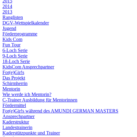
2015
2014
2013
Ranglisten
DGV-Wettspielkalender
Jugend
Förderprogramme
Kids Com
Fun Tour
6-Loch Serie
9-Loch Serie
18-Loch Serie
KidsCom Ansprechpartner
For(e)Gir!s
Das Projekt
Schirmherrin
Mentorin
Wie werde ich Mentorin?
C-Trainer Ausbildung für Mentorinnen
Fördermittel
For(e)Gir!s während des AMUNDI GERMAN MASTERS
Ansprechpartner
Kaderstruktur
Landestrainerin
Kaderstützpunkte und Trainer