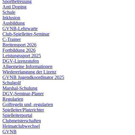
Sportbetreuung
Anti Doping
Schule
Inklusion
Ausbildung
GVNB-Lehrwarte
Club-Spielleiter-Seminar
C-Trainer
Breitensport 2026
Fortbildung 2026
Leistungssport 2025
DGV-Lizenzstufen
Allgemeine Informationen
Wiedererlangung der Lizenz
GVNB Jugendkoordinator 2025
Schulgolf
Marshal-Schulung
DGV-Seminar-Planer
Regularien
Golfregeln und -regularien
Spielleiter/Platzrichter
Spielleiterportal
Clubmeisterschaften
Heimatclubwechsel
GVNB