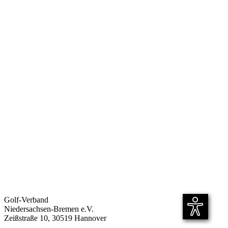
Golf-Verband
Niedersachsen-Bremen e.V.
Zeißstraße 10, 30519 Hannover