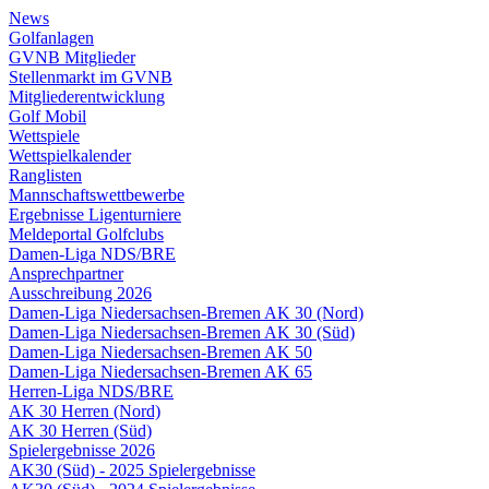
News
Golfanlagen
GVNB Mitglieder
Stellenmarkt im GVNB
Mitgliederentwicklung
Golf Mobil
Wettspiele
Wettspielkalender
Ranglisten
Mannschaftswettbewerbe
Ergebnisse Ligenturniere
Meldeportal Golfclubs
Damen-Liga NDS/BRE
Ansprechpartner
Ausschreibung 2026
Damen-Liga Niedersachsen-Bremen AK 30 (Nord)
Damen-Liga Niedersachsen-Bremen AK 30 (Süd)
Damen-Liga Niedersachsen-Bremen AK 50
Damen-Liga Niedersachsen-Bremen AK 65
Herren-Liga NDS/BRE
AK 30 Herren (Nord)
AK 30 Herren (Süd)
Spielergebnisse 2026
AK30 (Süd) - 2025 Spielergebnisse