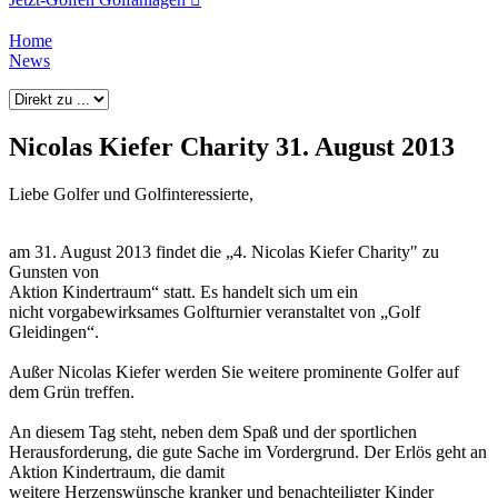
Home
News
Nicolas Kiefer Charity 31. August 2013
Liebe Golfer und Golfinteressierte,
am 31. August 2013 findet die „4. Nicolas Kiefer Charity" zu
Gunsten von
Aktion Kindertraum“ statt. Es handelt sich um ein
nicht vorgabewirksames Golfturnier veranstaltet von „Golf
Gleidingen“.
Außer Nicolas Kiefer werden Sie weitere prominente Golfer auf
dem Grün treffen.
An diesem Tag steht, neben dem Spaß und der sportlichen
Herausforderung, die gute Sache im Vordergrund. Der Erlös geht an
Aktion Kindertraum, die damit
weitere Herzenswünsche kranker und benachteiligter Kinder