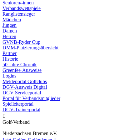
Senioren/-innen
Verbandswettspiele
Ranglistensieger
Mädchen
Jungen
Damen
Herren
GVNB-Ryder Cup
DMM-Platzierungsübersicht
Partner
Historie
50 Jahre Chronik
Greenfee-Ausweise
Logins
Meldeportal Golfclubs
DGV-Ausweis Digital
DGV Serviceportal
Portal für Verbandsmitglieder
Spielleiterportal
DGV-Trainerportal

Golf-Verband
Niedersachsen-Bremen e.V.
Jetzt-Golfen
Golfanlagen
