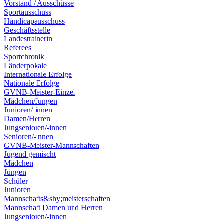
Vorstand / Ausschüsse
Sportausschuss
Handicapausschuss
Geschäftsstelle
Landestrainerin
Referees
Sportchronik
Länderpokale
Internationale Erfolge
Nationale Erfolge
GVNB-Meister-Einzel
Mädchen/Jungen
Junioren/-innen
Damen/Herren
Jungsenioren/-innen
Senioren/-innen
GVNB-Meister-Mannschaften
Jugend gemischt
Mädchen
Jungen
Schüler
Junioren
Mannschafts&shy;meisterschaften
Mannschaft Damen und Herren
Jungsenioren/-innen