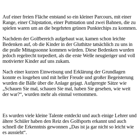
Auf einer freien Fläche entstand so ein kleiner Parcours, mit einer
Range, einer Chipstation, einer Puttstation und zwei Bahnen, die zu
spielen waren um an die begehrten grünen Punktechips zu kommen.
Nachdem der Golfbereich aufgebaut war, kamen schon leichte
Bedenken auf, ob die Kinder in der Gluthitze tatsächlich zu uns in
die pralle Mittagssonne kommen würden. Diese Bedenken wurden
jedoch regelrecht torpediert, als die erste Welle neugieriger und voll
motivierter Kinder auf uns zukam.
Nach einer kurzen Einweisung und Erklärung der Grundlagen
konnte es losgehen und mit heller Freude und großer Begeisterung
wurden die Bälle über die Anlage gejagt. Aufgeregte Sätze wie
„Schauen Sie mal, schauen Sie mal, haben Sie gesehen, wie weit
der war?“, wurden mehr als einmal vernommen.
Es wurden viele kleine Talente entdeckt und auch einige Lehrer und
ältere Schüler haben den Reiz des Golfsports erkannt und auch
schnell die Erkenntnis gewonnen „Das ist ja gar nicht so leicht wie
es aussieht“.