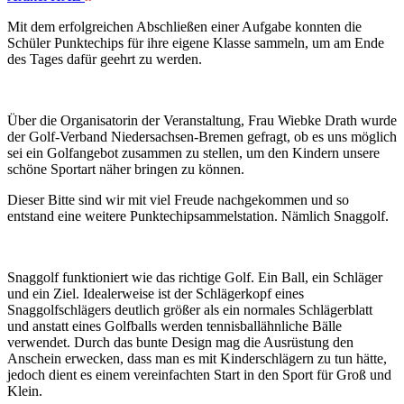
Mit dem erfolgreichen Abschließen einer Aufgabe konnten die
Schüler Punktechips für ihre eigene Klasse sammeln, um am Ende
des Tages dafür geehrt zu werden.
Über die Organisatorin der Veranstaltung, Frau Wiebke Drath wurde
der Golf-Verband Niedersachsen-Bremen gefragt, ob es uns möglich
sei ein Golfangebot zusammen zu stellen, um den Kindern unsere
schöne Sportart näher bringen zu können.
Dieser Bitte sind wir mit viel Freude nachgekommen und so
entstand eine weitere Punktechipsammelstation. Nämlich Snaggolf.
Snaggolf funktioniert wie das richtige Golf. Ein Ball, ein Schläger
und ein Ziel. Idealerweise ist der Schlägerkopf eines
Snaggolfschlägers deutlich größer als ein normales Schlägerblatt
und anstatt eines Golfballs werden tennisballähnliche Bälle
verwendet. Durch das bunte Design mag die Ausrüstung den
Anschein erwecken, dass man es mit Kinderschlägern zu tun hätte,
jedoch dient es einem vereinfachten Start in den Sport für Groß und
Klein.