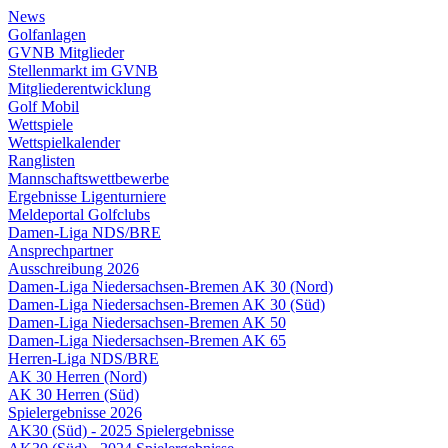
News
Golfanlagen
GVNB Mitglieder
Stellenmarkt im GVNB
Mitgliederentwicklung
Golf Mobil
Wettspiele
Wettspielkalender
Ranglisten
Mannschaftswettbewerbe
Ergebnisse Ligenturniere
Meldeportal Golfclubs
Damen-Liga NDS/BRE
Ansprechpartner
Ausschreibung 2026
Damen-Liga Niedersachsen-Bremen AK 30 (Nord)
Damen-Liga Niedersachsen-Bremen AK 30 (Süd)
Damen-Liga Niedersachsen-Bremen AK 50
Damen-Liga Niedersachsen-Bremen AK 65
Herren-Liga NDS/BRE
AK 30 Herren (Nord)
AK 30 Herren (Süd)
Spielergebnisse 2026
AK30 (Süd) - 2025 Spielergebnisse