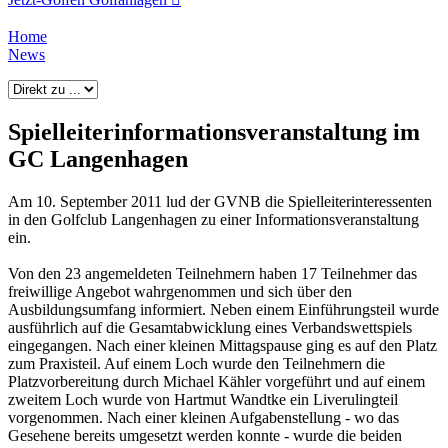
Home
News
Spielleiterinformationsveranstaltung im
GC Langenhagen
Am 10. September 2011 lud der GVNB die Spielleiterinteressenten
in den Golfclub Langenhagen zu einer Informationsveranstaltung
ein.
Von den 23 angemeldeten Teilnehmern haben 17 Teilnehmer das
freiwillige Angebot wahrgenommen und sich über den
Ausbildungsumfang informiert. Neben einem Einführungsteil wurde
ausführlich auf die Gesamtabwicklung eines Verbandswettspiels
eingegangen. Nach einer kleinen Mittagspause ging es auf den Platz
zum Praxisteil. Auf einem Loch wurde den Teilnehmern die
Platzvorbereitung durch Michael Kähler vorgeführt und auf einem
zweitem Loch wurde von Hartmut Wandtke ein Liverulingteil
vorgenommen. Nach einer kleinen Aufgabenstellung - wo das
Gesehene bereits umgesetzt werden konnte - wurde die beiden