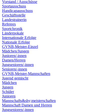
Vorstand / Ausschüsse
Sportausschuss
Handicapausschuss
Geschäftsstelle
Landestrainerin
Referees
Sportchronik
Länderpokale
Internationale Erfolge
Nationale Erfolge
GVNB-Meister-Einzel
Mädchen/Jungen
Junioren/-innen
Damen/Herren
Jungsenioren/-innen
Senioren/-innen
GVNB-Meister-Mannschaften
Jugend gemischt
Mädchen
Jungen
Schüler
Junioren
Mannschafts&shy;meisterschaften
Mannschaft Damen und Herren
Jungsenioren/-innen