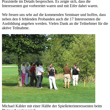
Praxisteile im Details besprochen. Es zeigte sich, dass die
Interessenten gut vorbereitet waren und mit Eifer dabei waren.
Wir freuen uns sehr auf die kommenden Seminare und hoffen, dass
neben den 6 fehlenden Probanden auch die 17 Interessenten die
Ausbildung angehen werden. Vielen Dank an die Teilnehmer für die
aktive Teilnahme.
Michael Kähler mit einer Hälfte der Spielleiterinteressenten beim