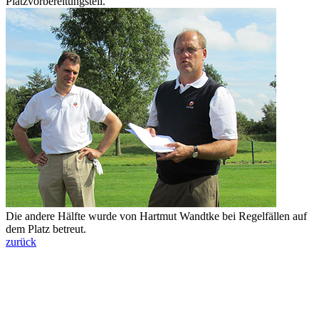
Platzvorbereitungsteil.
Die andere Hälfte wurde von Hartmut Wandtke bei Regelfällen auf
dem Platz betreut.
zurück