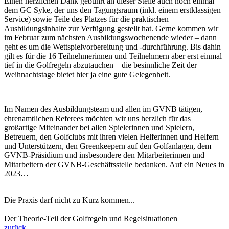
Einen herzlichen Dank gebührt an dieser Stelle auch noch einmal
dem GC Syke, der uns den Tagungsraum (inkl. einem erstklassigen
Service) sowie Teile des Platzes für die praktischen
Ausbildungsinhalte zur Verfügung gestellt hat. Gerne kommen wir
im Februar zum nächsten Ausbildungswochenende wieder – dann
geht es um die Wettspielvorbereitung und -durchführung. Bis dahin
gilt es für die 16 Teilnehmerinnen und Teilnehmern aber erst einmal
tief in die Golfregeln abzutauchen – die besinnliche Zeit der
Weihnachtstage bietet hier ja eine gute Gelegenheit.
Im Namen des Ausbildungsteam und allen im GVNB tätigen,
ehrenamtlichen Referees möchten wir uns herzlich für das
großartige Miteinander bei allen Spielerinnen und Spielern,
Betreuern, den Golfclubs mit ihren vielen Helferinnen und Helfern
und Unterstützern, den Greenkeepern auf den Golfanlagen, dem
GVNB-Präsidium und insbesondere den Mitarbeiterinnen und
Mitarbeitern der GVNB-Geschäftsstelle bedanken. Auf ein Neues in
2023…
Die Praxis darf nicht zu Kurz kommen...
Der Theorie-Teil der Golfregeln und Regelsituationen
zurück