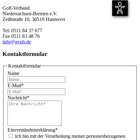
Golf-Verband
Niedersachsen-Bremen e.V.
Zeißstraße 10, 30519 Hannover
Tel. 0511 84 37 677
Fax 0511 83 48 76
info@gvnb.de
Kontaktformular
Kontaktformular
Name
E-Mail
*
Nachricht
*
Einverständniserklärung
*
Ich bin mit der Verarbeitung meiner personenbezogenen